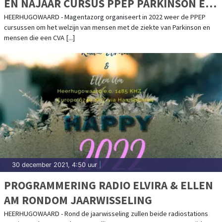
EN NAJAAR CURSUS PPEP PARKINSON EN
CURSUS PPEP CVA
HEERHUGOWAARD - Magentazorg organiseert in 2022 weer de PPEP
cursussen om het welzijn van mensen met de ziekte van Parkinson en
mensen die een CVA [...]
30 december 2021, 4:50 uur
|
PROGRAMMERING RADIO ELVIRA & ELLEN
AM RONDOM JAARWISSELING
HEERHUGOWAARD - Rond de jaarwisseling zullen beide radiostations