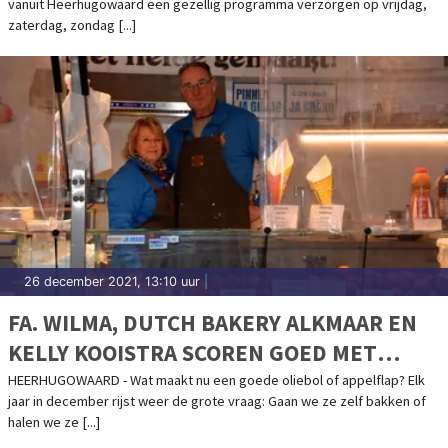
vanuit Heerhugowaard een gezellig programma verzorgen op vrijdag,
zaterdag, zondag [...]
26 december 2021, 13:10 uur
|
FA. WILMA, DUTCH BAKERY ALKMAAR EN
KELLY KOOISTRA SCOREN GOED MET
OLIEBOLLEN
HEERHUGOWAARD - Wat maakt nu een goede oliebol of appelflap? Elk
jaar in december rijst weer de grote vraag: Gaan we ze zelf bakken of
halen we ze [...]