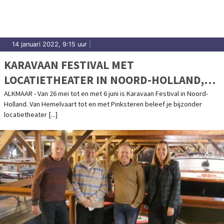
14 januari 2022, 9:15 uur
|
KARAVAAN FESTIVAL MET
LOCATIETHEATER IN NOORD-HOLLAND,
VAN GROOTSE STRAND-OPERA TOT
ALKMAAR - Van 26 mei tot en met 6 juni is Karavaan Festival in Noord-
Holland. Van Hemelvaart tot en met Pinksteren beleef je bijzonder
CULINAIR MUZIEKTHEATER
locatietheater [...]