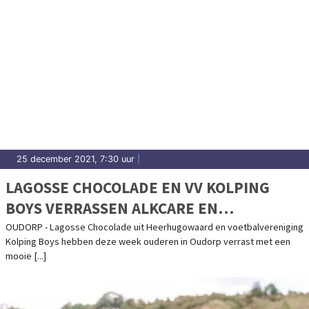
25 december 2021, 7:30 uur
|
LAGOSSE CHOCOLADE EN VV KOLPING
BOYS VERRASSEN ALKCARE EN
MAGENTAZORG BEWONERS
OUDORP - Lagosse Chocolade uit Heerhugowaard en voetbalvereniging
Kolping Boys hebben deze week ouderen in Oudorp verrast met een
mooie [...]