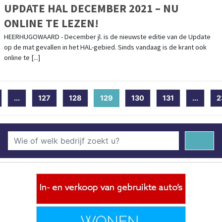
UPDATE HAL DECEMBER 2021 – NU
ONLINE TE LEZEN!
HEERHUGOWAARD - December jl. is de nieuwste editie van de Update
op de mat gevallen in het HAL-gebied. Sinds vandaag is de krant ook
online te [...]
...
127
128
129
(current)
130
131
...
2