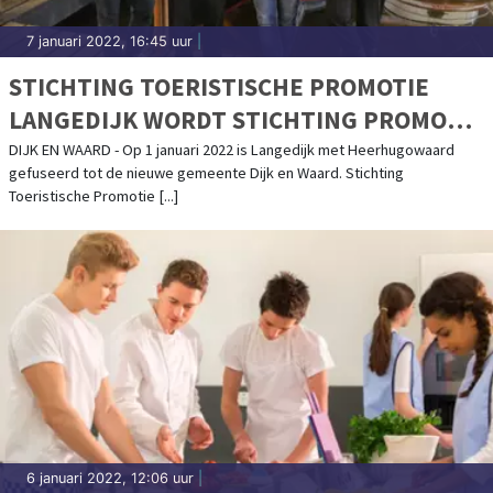
7 januari 2022, 16:45 uur
|
STICHTING TOERISTISCHE PROMOTIE
LANGEDIJK WORDT STICHTING PROMOTIE
DIJK EN WAARD
DIJK EN WAARD - Op 1 januari 2022 is Langedijk met Heerhugowaard
gefuseerd tot de nieuwe gemeente Dijk en Waard. Stichting
Toeristische Promotie [...]
6 januari 2022, 12:06 uur
|