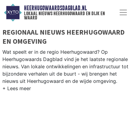
HEERHUGOWAARDSDAGBLAD.NL
lokaal nieuws heerhugowaard en dijk en
waard
REGIONAAL NIEUWS HEERHUGOWAARD
EN OMGEVING
Wat speelt er in de regio Heerhugowaard? Op
Heerhugowaards Dagblad vind je het laatste regionale
nieuws. Van lokale ontwikkelingen en infrastructuur tot
bijzondere verhalen uit de buurt - wij brengen het
nieuws uit Heerhugowaard en de wijde omgeving.
REGIONIEUWS HEERHUGOWAARD
Onze redactie kent de regio als geen ander en brengt
dagelijks het belangrijkste lokale nieuws uit
Heerhugowaard en omliggende plaatsen bij jou thuis.