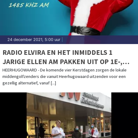
24 december 2021, 5:00 uur
|
RADIO ELVIRA EN HET INMIDDELS 1
JARIGE ELLEN AM PAKKEN UIT OP 1E-,
2E-, 3E- EN 4E KERSTDAG
HEERHUGOWAARD - De komende vier Kerstdagen zorgen de lokale
middengolfzenders die vanuit Heerhugowaard uitzenden voor een
gezellig alternatief, vanaf [...]