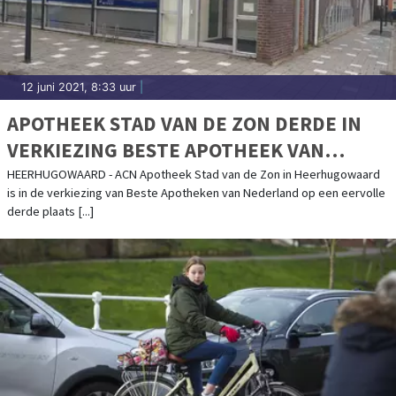
12 juni 2021, 8:33 uur
|
APOTHEEK STAD VAN DE ZON DERDE IN
VERKIEZING BESTE APOTHEEK VAN
NEDERLAND
HEERHUGOWAARD - ACN Apotheek Stad van de Zon in Heerhugowaard
is in de verkiezing van Beste Apotheken van Nederland op een eervolle
derde plaats [...]