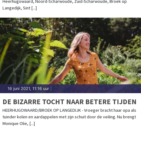
Heerhugowaard, Noord-Scharwoude, Zuid-Scharwoude, Broek op
SCHARWOUDE, ZUID-SCHARWOUDE,
Langedijk, Sint [...]
BROEK OP LANGEDIJK, SINT PANCRAS EN
OUDORP
16 juni 2021, 11:16 uur
|
DE BIZARRE TOCHT NAAR BETERE TIJDEN
HEERHUGOWAARD/BROEK OP LANGEDIJK - Vroeger bracht haar opa als
tuinder kolen en aardappelen met zijn schuit door de veiling. Nu brengt
Monique Olie, [...]