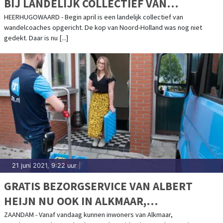
BIJ LANDELIJK COLLECTIEF VAN
WANDELCOACHES
HEERHUGOWAARD - Begin april is een landelijk collectief van
wandelcoaches opgericht. De kop van Noord-Holland was nog niet
gedekt. Daar is nu [...]
21 juni 2021, 9:22 uur
|
GRATIS BEZORGSERVICE VAN ALBERT
HEIJN NU OOK IN ALKMAAR,
HEERHUGOWAARD, NOORD-
ZAANDAM - Vanaf vandaag kunnen inwoners van Alkmaar,