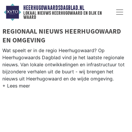
HEERHUGOWAARDSDAGBLAD.NL
lokaal nieuws heerhugowaard en dijk en
waard
REGIONAAL NIEUWS HEERHUGOWAARD
EN OMGEVING
Wat speelt er in de regio Heerhugowaard? Op
Heerhugowaards Dagblad vind je het laatste regionale
nieuws. Van lokale ontwikkelingen en infrastructuur tot
bijzondere verhalen uit de buurt - wij brengen het
nieuws uit Heerhugowaard en de wijde omgeving.
REGIONIEUWS HEERHUGOWAARD
Onze redactie kent de regio als geen ander en brengt
dagelijks het belangrijkste lokale nieuws uit
Heerhugowaard en omliggende plaatsen bij jou thuis.