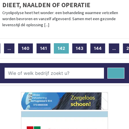
DIEET, NAALDEN OF OPERATIE
Cryolipolyse heet het wonder: een behandeling waarmee vetcellen
worden bevroren en vanzelf afgevoerd. Samen met een gezonde
levensstijl dé oplossing [...]
...
140
141
142
(current)
143
144
...
2