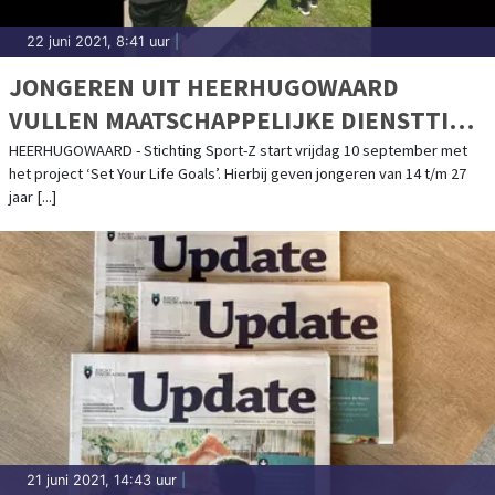
22 juni 2021, 8:41 uur
|
JONGEREN UIT HEERHUGOWAARD
VULLEN MAATSCHAPPELIJKE DIENSTTIJD
IN VIA DE SPORT
HEERHUGOWAARD - Stichting Sport-Z start vrijdag 10 september met
het project ‘Set Your Life Goals’. Hierbij geven jongeren van 14 t/m 27
jaar [...]
21 juni 2021, 14:43 uur
|