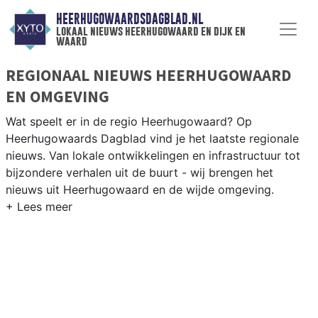
HEERHUGOWAARDSDAGBLAD.NL
lokaal nieuws heerhugowaard en dijk en
waard
REGIONAAL NIEUWS HEERHUGOWAARD
EN OMGEVING
Wat speelt er in de regio Heerhugowaard? Op
Heerhugowaards Dagblad vind je het laatste regionale
nieuws. Van lokale ontwikkelingen en infrastructuur tot
bijzondere verhalen uit de buurt - wij brengen het
nieuws uit Heerhugowaard en de wijde omgeving.
REGIONIEUWS HEERHUGOWAARD
Onze redactie kent de regio als geen ander en brengt
dagelijks het belangrijkste lokale nieuws uit
Heerhugowaard en omliggende plaatsen bij jou thuis.