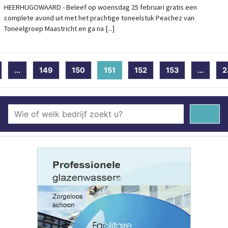
HEERHUGOWAARD - Beleef op woensdag 25 februari gratis een
complete avond uit met het prachtige toneelstuk Peachez van
Toneelgroep Maastricht en ga na [...]
...
149
150
151
(current)
152
153
...
2