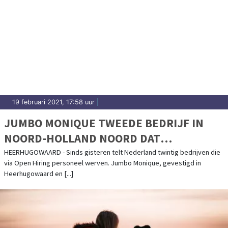
19 februari 2021, 17:58 uur
|
JUMBO MONIQUE TWEEDE BEDRIJF IN
NOORD-HOLLAND NOORD DAT
PERSONEEL GAAT WERVEN VIA 'EEN BAAN
HEERHUGOWAARD - Sinds gisteren telt Nederland twintig bedrijven die
via Open Hiring personeel werven. Jumbo Monique, gevestigd in
ZONDER SOLLICITATIEGESPREK'
Heerhugowaard en [...]