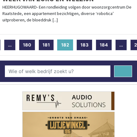
HEERHUGOWAARD- Een rondleiding volgen door woonzorgcentrum De
Raatstede, een appartement bezichtigen, diverse ‘robotica’
uitproberen, de bloeddruk [...]
...
180
181
182
(current)
183
184
...
2