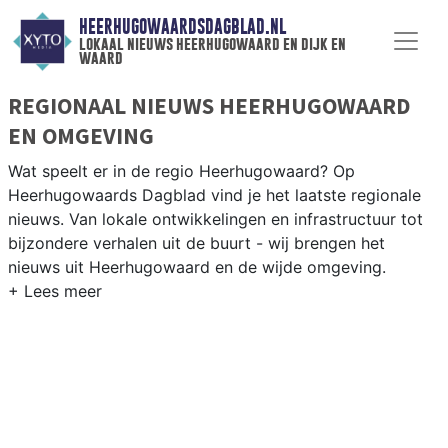
HEERHUGOWAARDSDAGBLAD.NL
lokaal nieuws heerhugowaard en dijk en
waard
REGIONAAL NIEUWS HEERHUGOWAARD
EN OMGEVING
Wat speelt er in de regio Heerhugowaard? Op
Heerhugowaards Dagblad vind je het laatste regionale
nieuws. Van lokale ontwikkelingen en infrastructuur tot
bijzondere verhalen uit de buurt - wij brengen het
nieuws uit Heerhugowaard en de wijde omgeving.
REGIONIEUWS HEERHUGOWAARD
Onze redactie kent de regio als geen ander en brengt
dagelijks het belangrijkste lokale nieuws uit
Heerhugowaard en omliggende plaatsen bij jou thuis.