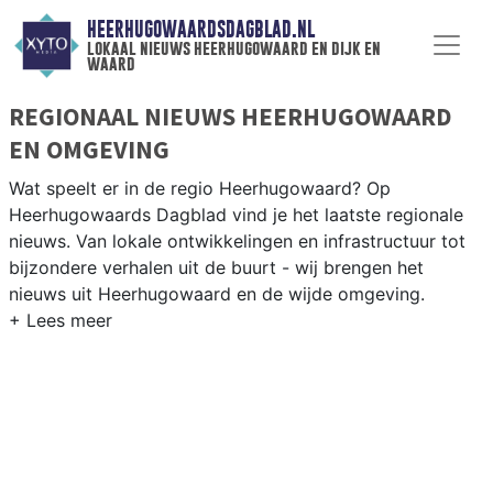
HEERHUGOWAARDSDAGBLAD.NL
lokaal nieuws heerhugowaard en dijk en
waard
REGIONAAL NIEUWS HEERHUGOWAARD
EN OMGEVING
Wat speelt er in de regio Heerhugowaard? Op
Heerhugowaards Dagblad vind je het laatste regionale
nieuws. Van lokale ontwikkelingen en infrastructuur tot
bijzondere verhalen uit de buurt - wij brengen het
nieuws uit Heerhugowaard en de wijde omgeving.
REGIONIEUWS HEERHUGOWAARD
Onze redactie kent de regio als geen ander en brengt
dagelijks het belangrijkste lokale nieuws uit
Heerhugowaard en omliggende plaatsen bij jou thuis.