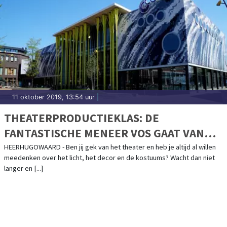
11 oktober 2019, 13:54 uur
|
THEATERPRODUCTIEKLAS: DE
FANTASTISCHE MENEER VOS GAAT VAN
START BIJ COOL
HEERHUGOWAARD - Ben jij gek van het theater en heb je altijd al willen
meedenken over het licht, het decor en de kostuums? Wacht dan niet
langer en [...]