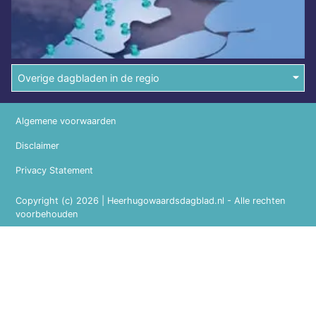
Overige dagbladen in de regio
Algemene voorwaarden
Disclaimer
Privacy Statement
Copyright (c) 2026 | Heerhugowaardsdagblad.nl - Alle rechten
voorbehouden