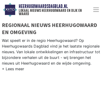
HEERHUGOWAARDSDAGBLAD.NL
lokaal nieuws heerhugowaard en dijk en
waard
REGIONAAL NIEUWS HEERHUGOWAARD
EN OMGEVING
Wat speelt er in de regio Heerhugowaard? Op
Heerhugowaards Dagblad vind je het laatste regionale
nieuws. Van lokale ontwikkelingen en infrastructuur tot
bijzondere verhalen uit de buurt - wij brengen het
nieuws uit Heerhugowaard en de wijde omgeving.
REGIONIEUWS HEERHUGOWAARD
Onze redactie kent de regio als geen ander en brengt
dagelijks het belangrijkste lokale nieuws uit
Heerhugowaard en omliggende plaatsen bij jou thuis.