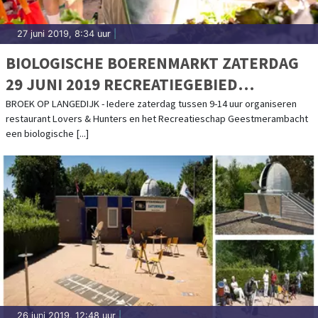
27 juni 2019, 8:34 uur
|
BIOLOGISCHE BOERENMARKT ZATERDAG
29 JUNI 2019 RECREATIEGEBIED
GEESTMERAMBACHT
BROEK OP LANGEDIJK - Iedere zaterdag tussen 9-14 uur organiseren
restaurant Lovers & Hunters en het Recreatieschap Geestmerambacht
een biologische [...]
26 juni 2019, 12:48 uur
|