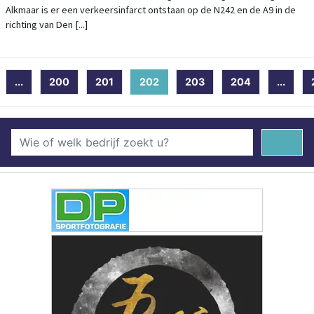
Alkmaar is er een verkeersinfarct ontstaan op de N242 en de A9 in de
richting van Den [...]
...
200
201
202
(current)
203
204
...