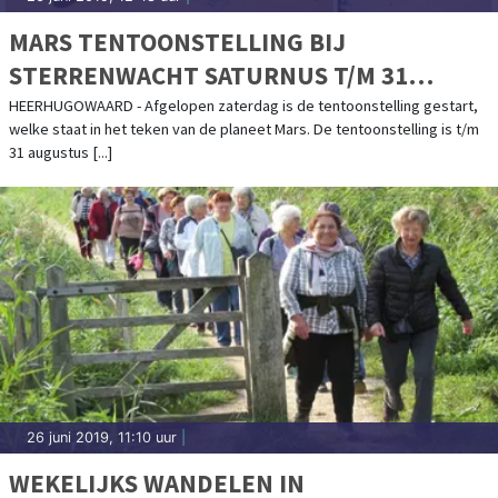
MARS TENTOONSTELLING BIJ
STERRENWACHT SATURNUS T/M 31
AUGUSTUS
HEERHUGOWAARD - Afgelopen zaterdag is de tentoonstelling gestart,
welke staat in het teken van de planeet Mars. De tentoonstelling is t/m
31 augustus [...]
26 juni 2019, 11:10 uur
|
WEKELIJKS WANDELEN IN