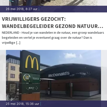
26 mei 2018, 8:27 uur
|
VRIJWILLIGERS GEZOCHT:
WANDELBEGELEIDER GEZOND NATUUR
WANDELEN
NEDERLAND - Houd je van wandelen in de natuur, een groep wandelaars
begeleiden en vertel je eventueel graag over de natuur? Dan is
vrijwillige [...]
25 mei 2018, 15:36 uur
|