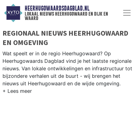
HEERHUGOWAARDSDAGBLAD.NL
lokaal nieuws heerhugowaard en dijk en
waard
REGIONAAL NIEUWS HEERHUGOWAARD
EN OMGEVING
Wat speelt er in de regio Heerhugowaard? Op
Heerhugowaards Dagblad vind je het laatste regionale
nieuws. Van lokale ontwikkelingen en infrastructuur tot
bijzondere verhalen uit de buurt - wij brengen het
nieuws uit Heerhugowaard en de wijde omgeving.
REGIONIEUWS HEERHUGOWAARD
Onze redactie kent de regio als geen ander en brengt
dagelijks het belangrijkste lokale nieuws uit
Heerhugowaard en omliggende plaatsen bij jou thuis.