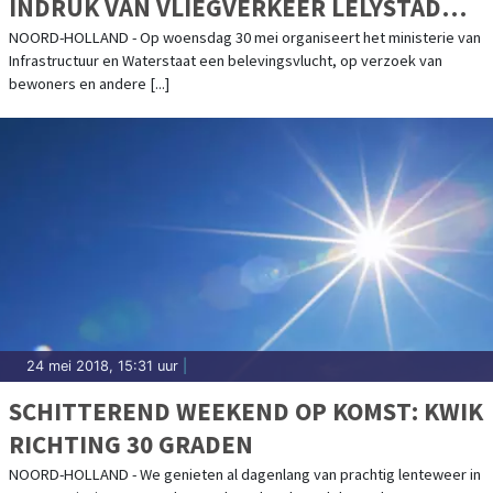
INDRUK VAN VLIEGVERKEER LELYSTAD
AIRPORT
NOORD-HOLLAND - Op woensdag 30 mei organiseert het ministerie van
Infrastructuur en Waterstaat een belevingsvlucht, op verzoek van
bewoners en andere [...]
24 mei 2018, 15:31 uur
|
SCHITTEREND WEEKEND OP KOMST: KWIK
RICHTING 30 GRADEN
NOORD-HOLLAND - We genieten al dagenlang van prachtig lenteweer in