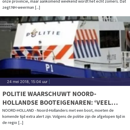
onze provincie, maar aankomend weekend wordt het echt zomers. Dat
zegt NH-weerman [...]
24 mei 2018, 15:04 uur
|
POLITIE WAARSCHUWT NOORD-
HOLLANDSE BOOTEIGENAREN: ‘VEEL
BOTEN EN BUITENBOORDMOTOREN
NOORD-HOLLAND - Noord-Hollanders met een boot, moeten de
komende tijd extra alert zijn. Volgens de politie zijn de afgelopen tijd in
GESTOLEN’
de regio [...]