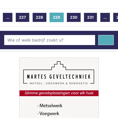
...
227
228
229
(current)
230
231
...