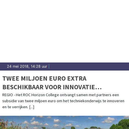
24 mei 2018, 14:28 uur
|
TWEE MILJOEN EURO EXTRA
BESCHIKBAAR VOOR INNOVATIE
TECHNIEKONDERWIJS IN DE REGIO
REGIO - Het ROC Horizon College ontvangt samen met partners een
subsidie van twee miljoen euro om het techniekonderwijs te innoveren
en te verrijken. [...]