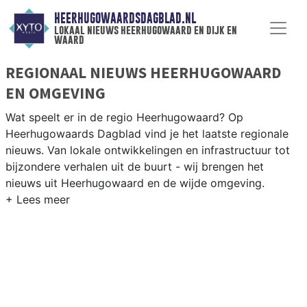
HEERHUGOWAARDSDAGBLAD.NL
lokaal nieuws heerhugowaard en dijk en
waard
REGIONAAL NIEUWS HEERHUGOWAARD
EN OMGEVING
Wat speelt er in de regio Heerhugowaard? Op
Heerhugowaards Dagblad vind je het laatste regionale
nieuws. Van lokale ontwikkelingen en infrastructuur tot
bijzondere verhalen uit de buurt - wij brengen het
nieuws uit Heerhugowaard en de wijde omgeving.
REGIONIEUWS HEERHUGOWAARD
Onze redactie kent de regio als geen ander en brengt
dagelijks het belangrijkste lokale nieuws uit
Heerhugowaard en omliggende plaatsen bij jou thuis.