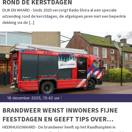
ROND DE KERSTDAGEN
DIJK EN WAARD - Sinds 2020 verzorgt Radio Elvira al een speciale
uitzending rond de kerstdagen, de afgelopen jaren met een beperkte
dekking via de [...]
18 december 2025, 15:42 uur
|
BRANDWEER WENST INWONERS FIJNE
FEESTDAGEN EN GEEFT TIPS OVER
BRANDVEILIGHEID BIJ RAADHUISPLEIN
HEERHUGOWAARD - De brandweer heeft op het Raadhuisplein in