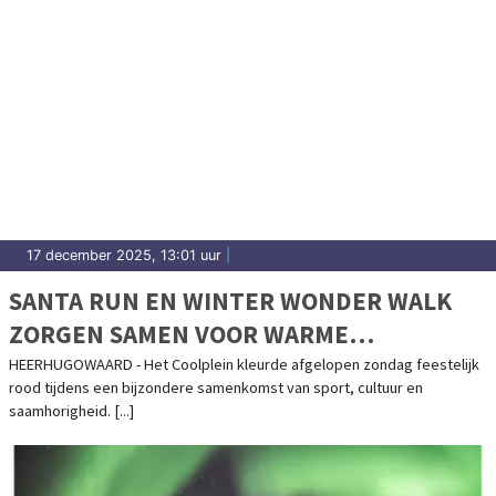
17 december 2025, 13:01 uur
|
SANTA RUN EN WINTER WONDER WALK
ZORGEN SAMEN VOOR WARME
KERSTSFEER OP HET COOLPLEIN
HEERHUGOWAARD - Het Coolplein kleurde afgelopen zondag feestelijk
rood tijdens een bijzondere samenkomst van sport, cultuur en
saamhorigheid. [...]