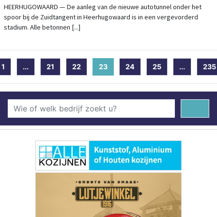
HEERHUGOWAARD — De aanleg van de nieuwe autotunnel onder het
spoor bij de Zuidtangent in Heerhugowaard is in een vergevorderd
stadium. Alle betonnen [...]
1
...
21
22
23
(current)
24
25
...
235