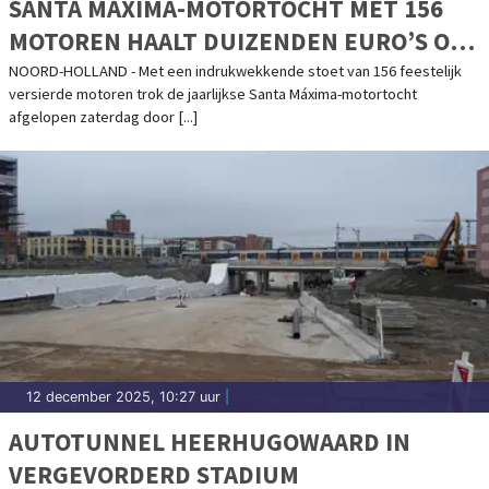
SANTA MÁXIMA-MOTORTOCHT MET 156
MOTOREN HAALT DUIZENDEN EURO’S OP
VOOR ZIEKE KINDEREN
NOORD-HOLLAND - Met een indrukwekkende stoet van 156 feestelijk
versierde motoren trok de jaarlijkse Santa Máxima-motortocht
afgelopen zaterdag door [...]
12 december 2025, 10:27 uur
|
AUTOTUNNEL HEERHUGOWAARD IN
VERGEVORDERD STADIUM