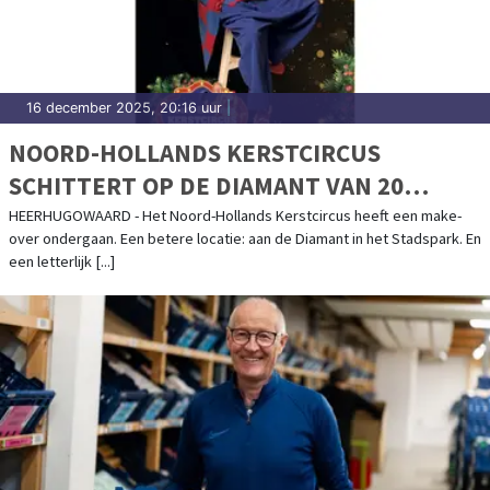
16 december 2025, 20:16 uur
|
NOORD-HOLLANDS KERSTCIRCUS
SCHITTERT OP DE DIAMANT VAN 20
DECEMBER TOT EN MET 4 JANUARI
HEERHUGOWAARD - Het Noord-Hollands Kerstcircus heeft een make-
over ondergaan. Een betere locatie: aan de Diamant in het Stadspark. En
een letterlijk [...]