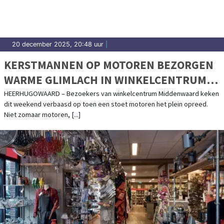
20 december 2025, 20:48 uur
|
KERSTMANNEN OP MOTOREN BEZORGEN
WARME GLIMLACH IN WINKELCENTRUM
MIDDENWAARD
HEERHUGOWAARD – Bezoekers van winkelcentrum Middenwaard keken
dit weekend verbaasd op toen een stoet motoren het plein opreed.
Niet zomaar motoren, [...]