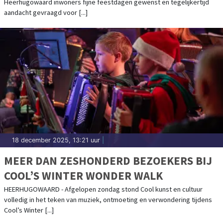
Heerhugowaard inwoners fijne feestdagen gewenst en tegelijkertijd
aandacht gevraagd voor [...]
18 december 2025, 13:21 uur
|
MEER DAN ZESHONDERD BEZOEKERS BIJ
COOL’S WINTER WONDER WALK
HEERHUGOWAARD - Afgelopen zondag stond Cool kunst en cultuur
volledig in het teken van muziek, ontmoeting en verwondering tijdens
Cool’s Winter [...]