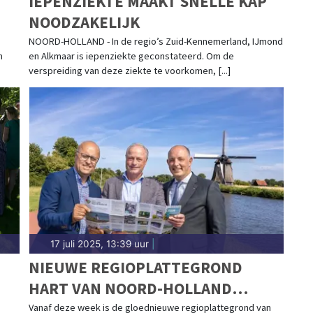
IEPENZIEKTE MAAKT SNELLE KAP
NOODZAKELIJK
NOORD-HOLLAND - In de regio’s Zuid-Kennemerland, IJmond
n
en Alkmaar is iepenziekte geconstateerd. Om de
verspreiding van deze ziekte te voorkomen, [...]
17 juli 2025, 13:39 uur
|
NIEUWE REGIOPLATTEGROND
HART VAN NOORD-HOLLAND
GRATIS VERKRIJGBAAR OP MEER
Vanaf deze week is de gloednieuwe regioplattegrond van