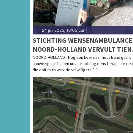
24 juli 2025, 10:05 uur
|
STICHTING WENSENAMBULANCE
NOORD-HOLLAND VERVULT TIEN
EXTRA LAATSTE WENSEN
NOORD-HOLLAND - Nog één keer naar het strand gaan,
aanwezig zijn bij een uitvaart of nog eens terug naar de 
die ooit thuis was: de vrijwilligers [...]