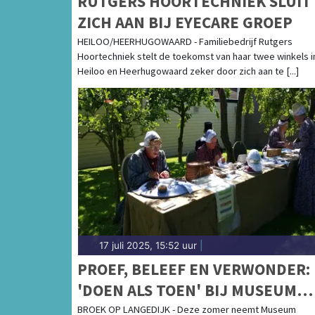
RUTGERS HOORTECHNIEK SLUIT
ZICH AAN BIJ EYECARE GROEP
HEILOO/HEERHUGOWAARD - Familiebedrijf Rutgers
Hoortechniek stelt de toekomst van haar twee winkels i
Heiloo en Heerhugowaard zeker door zich aan te [...]
17 juli 2025, 15:52 uur
|
PROEF, BELEEF EN VERWONDER:
'DOEN ALS TOEN' BIJ MUSEUM
BROEKERVEILING
BROEK OP LANGEDIJK - Deze zomer neemt Museum