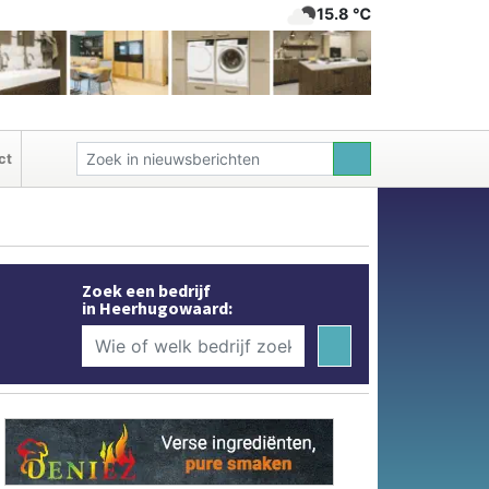
15.8 ℃
ct
Zoek een bedrijf
in Heerhugowaard: