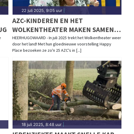
22 juli 2025, 9:05 uur
|
AZC-KINDEREN EN HET
UG
WOLKENTHEATER MAKEN SAMEN
EEN MAGISCHE REIS
e
HEERHUGOWAARD - In juli 2025 trekt het Wolkentheater weer
door het land! Met hun gloednieuwe voorstelling Happy
Place bezoeken ze zo'n 25 AZC's in [...]
18 juli 2025, 8:48 uur
|