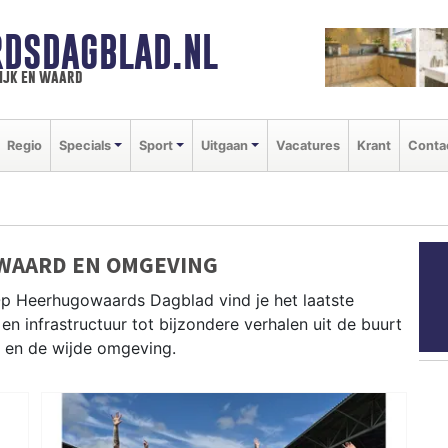
DSDAGBLAD.NL
ijk en waard
Regio
Specials
Sport
Uitgaan
Vacatures
Krant
Conta
WAARD EN OMGEVING
Op Heerhugowaards Dagblad vind je het laatste
en infrastructuur tot bijzondere verhalen uit de buurt
 en de wijde omgeving.
D
n brengt dagelijks het belangrijkste lokale nieuws uit