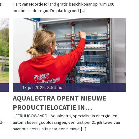
ns
Hart van Noord-Holland gratis beschikbaar op ruim 100
DAN 100 LOCATIES
locaties in de regio. De plattegrond [...]
17 juli 2025, 8:54 uur
|
AQUALECTRA OPENT NIEUWE
PRODUCTIELOCATIE IN
HEERHUGOWAARD
HEERHUGOWAARD - Aqualectra, specialist in energie- en
d-
automatiseringsoplossingen, verhuist per 21 juli twee van
haar business units naar een nieuwe [...]