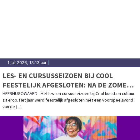
1 juli 2026, 13:13 uur
|
LES- EN CURSUSSEIZOEN BIJ COOL
FEESTELIJK AFGESLOTEN: NA DE ZOMER
WEER VOLOP CREATIEF AANBOD
HEERHUGOWAARD - Het les- en cursusseizoen bij Cool kunst en cultuur
zit erop. Het jaar werd feestelijk afgesloten met een voorspeelavond
van de [...]