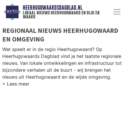
HEERHUGOWAARDSDAGBLAD.NL
lokaal nieuws heerhugowaard en dijk en
waard
REGIONAAL NIEUWS HEERHUGOWAARD
EN OMGEVING
Wat speelt er in de regio Heerhugowaard? Op
Heerhugowaards Dagblad vind je het laatste regionale
nieuws. Van lokale ontwikkelingen en infrastructuur tot
bijzondere verhalen uit de buurt - wij brengen het
nieuws uit Heerhugowaard en de wijde omgeving.
REGIONIEUWS HEERHUGOWAARD
Onze redactie kent de regio als geen ander en brengt
dagelijks het belangrijkste lokale nieuws uit
Heerhugowaard en omliggende plaatsen bij jou thuis.