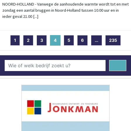
KRACHT TOT EN MET ZONDAG
NOORD-HOLLAND - Vanwege de aanhoudende warmte wordt tot en met
zondag een aantal bruggen in Noord-Holland tussen 10.00 uur en in
ieder geval 21.00 [...]
1
2
3
4
(current)
5
6
...
235