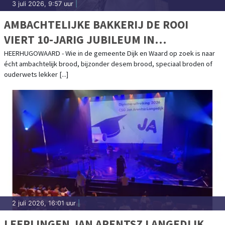
3 juli 2026, 9:57 uur
|
AMBACHTELIJKE BAKKERIJ DE ROOI
VIERT 10-JARIG JUBILEUM IN
HEERHUGOWAARD
HEERHUGOWAARD - Wie in de gemeente Dijk en Waard op zoek is naar
écht ambachtelijk brood, bijzonder desem brood, speciaal broden of
ouderwets lekker [...]
2 juli 2026, 16:01 uur
|
LEERLINGEN JAN ARENTSZ LANGEDIJK