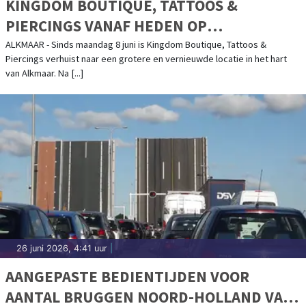
KINGDOM BOUTIQUE, TATTOOS &
PIERCINGS VANAF HEDEN OP
KANAALKADE
ALKMAAR - Sinds maandag 8 juni is Kingdom Boutique, Tattoos &
Piercings verhuist naar een grotere en vernieuwde locatie in het hart
van Alkmaar. Na [...]
26 juni 2026, 4:41 uur
|
AANGEPASTE BEDIENTIJDEN VOOR
AANTAL BRUGGEN NOORD-HOLLAND VAN