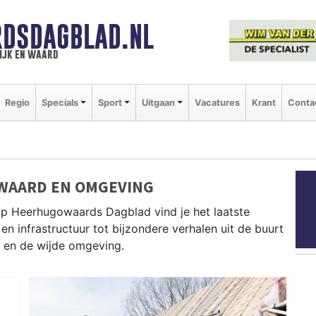
DSDAGBLAD.NL
ijk en waard
Regio
Specials
Sport
Uitgaan
Vacatures
Krant
Conta
WAARD EN OMGEVING
Op Heerhugowaards Dagblad vind je het laatste
en infrastructuur tot bijzondere verhalen uit de buurt
 en de wijde omgeving.
D
n brengt dagelijks het belangrijkste lokale nieuws uit