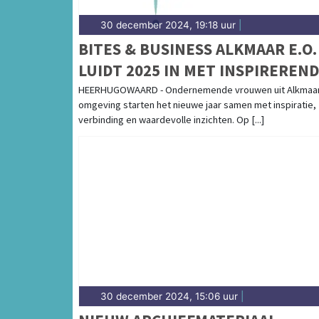
30 december 2024, 19:18 uur
|
BITES & BUSINESS ALKMAAR E.O.
LUIDT 2025 IN MET INSPIREREN
NETWERKDINER
HEERHUGOWAARD - Ondernemende vrouwen uit Alkmaar
omgeving starten het nieuwe jaar samen met inspiratie,
verbinding en waardevolle inzichten. Op [...]
30 december 2024, 15:06 uur
|