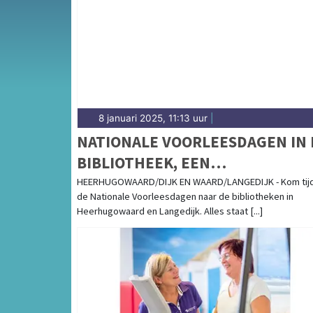
Heerhugowaard en omliggende plaatsen bij j
8 januari 2025, 11:13 uur
|
NATIONALE VOORLEESDAGEN IN 
BIBLIOTHEEK, EEN
VOORLEESFEEST
HEERHUGOWAARD/DIJK EN WAARD/LANGEDIJK - Kom tij
de Nationale Voorleesdagen naar de bibliotheken in
Heerhugowaard en Langedijk. Alles staat [...]