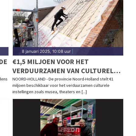
ou thuis.
8 januari 2025, 10:08 uur
|
DE
€1,5 MILJOEN VOOR HET
VERDUURZAMEN VAN CULTURELE
INSTELLINGEN EN DORPS- EN
dens
NOORD-HOLLAND - De provincie Noord-Holland stelt €1
miljoen beschikbaar voor het verduurzamen culturele
BUURTHUIZEN
instellingen zoals musea, theaters en [...]