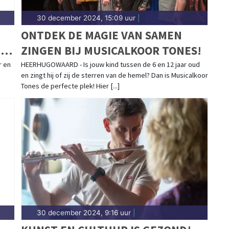
30 december 2024, 15:09 uur
|
ONTDEK DE MAGIE VAN SAMEN
D
ZINGEN BIJ MUSICALKOOR TONES!
 en
HEERHUGOWAARD - Is jouw kind tussen de 6 en 12 jaar oud
en zingt hij of zij de sterren van de hemel? Dan is Musicalkoor
Tones de perfecte plek! Hier [...]
30 december 2024, 9:16 uur
|