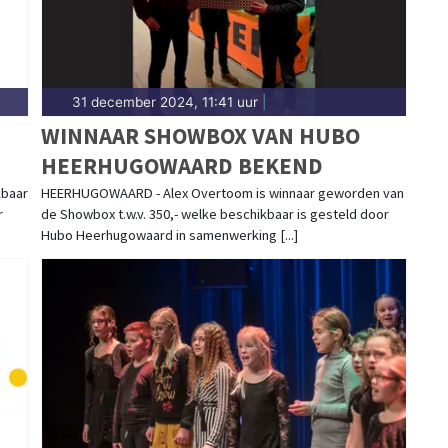
31 december 2024, 11:41 uur
|
WINNAAR SHOWBOX VAN HUBO
HEERHUGOWAARD BEKEND
kbaar
HEERHUGOWAARD - Alex Overtoom is winnaar geworden van
r
de Showbox t.w.v. 350,- welke beschikbaar is gesteld door
Hubo Heerhugowaard in samenwerking [...]