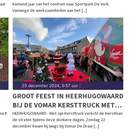
waar
komend jaar van het centrum naar Sportpark De Vork.
Vanwege de werkzaamheden aan het [...]
23 december 2024, 9:57 uur
|
N
GROOT FEEST IN HEERHUGOWAARD
BIJ DE VOMAR KERSTTRUCK MET
GRATIS KERSTPAKKETTEN EN
na €
HEERHUGOWAARD - Met zijn Kersttruck verlicht de Kerstman
de straten tijdens deze donkere dagen. Zondag 22
SNEEUW
december kwam hij langs bij Vomar De Draai [...]