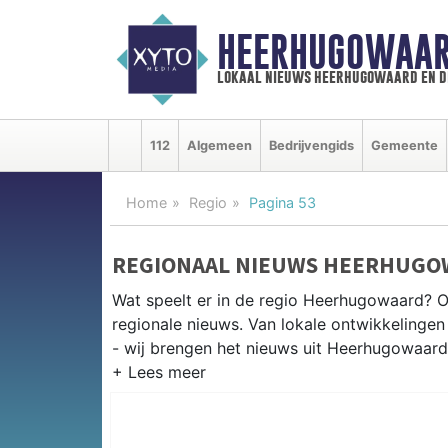
HEERHUGOWAAR
lokaal nieuws heerhugowaard en d
112
Algemeen
Bedrijvengids
Gemeente
Home
Regio
Pagina 53
REGIONAAL NIEUWS HEERHUGO
Wat speelt er in de regio Heerhugowaard? 
regionale nieuws. Van lokale ontwikkelingen 
- wij brengen het nieuws uit Heerhugowaard
REGIONIEUWS HEERHUGOWAAR
Onze redactie kent de regio als geen ander e