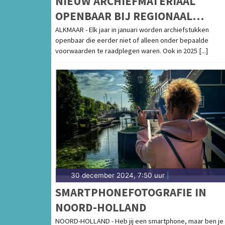
NIEUW ARCHIEFMATERIAAL
OPENBAAR BIJ REGIONAAL
ARCHIEF. STUKKEN OVER
ALKMAAR - Elk jaar in januari worden archiefstukken
openbaar die eerder niet of alleen onder bepaalde
VERVOLGING VAN 'FOUTE'
voorwaarden te raadplegen waren. Ook in 2025 [...]
NEDERLANDERS
30 december 2024, 7:50 uur
|
SMARTPHONEFOTOGRAFIE IN
NOORD-HOLLAND
NOORD-HOLLAND - Heb jij een smartphone, maar ben je 