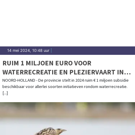
14 mei 2024, 10:48 uur
|
RUIM 1 MILJOEN EURO VOOR
WATERRECREATIE EN PLEZIERVAART IN
NOORD-HOLLAND
NOORD-HOLLAND - De provincie stelt in 2024 ruim € 1 miljoen subsidie
beschikbaar voor allerlei soorten initiatieven rondom waterrecreatie.
[...]