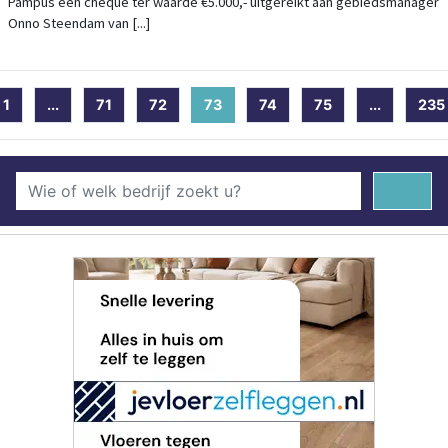
Pampus een cheque ter waarde €5.000,- uitgereikt aan gebiedsmanager
Onno Steendam van [...]
1
...
71
72
73
(current)
74
75
...
235