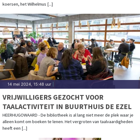
SPRINTKAMPIOENSCHAP VAN
koersen, het Wilhelmus [...]
NEDERLAND
14 mei 2024, 15:48 uur
|
VRIJWILLIGERS GEZOCHT VOOR
TAALACTIVITEIT IN BUURTHUIS DE EZEL
HEERHUGOWAARD - De bibliotheek is al lang niet meer de plek waar je
alleen komt om boeken te lenen. Het vergroten van taalvaardigheden
heeft een [...]