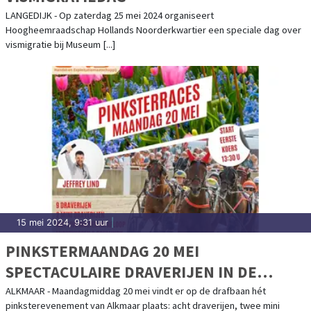
LANGEDIJK - Op zaterdag 25 mei 2024 organiseert
Hoogheemraadschap Hollands Noorderkwartier een speciale dag over
vismigratie bij Museum [...]
15 mei 2024, 9:31 uur
|
PINKSTERMAANDAG 20 MEI
SPECTACULAIRE DRAVERIJEN IN DE
ALKMAAR ZETURF ARENA MET HET
ALKMAAR - Maandagmiddag 20 mei vindt er op de drafbaan hét
pinksterevenement van Alkmaar plaats: acht draverijen, twee mini