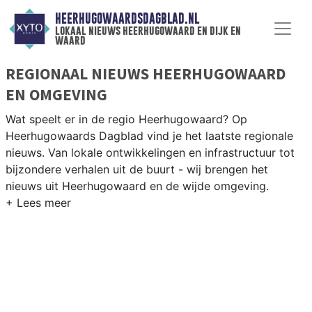
HEERHUGOWAARDSDAGBLAD.NL
lokaal nieuws heerhugowaard en dijk en
waard
REGIONAAL NIEUWS HEERHUGOWAARD
EN OMGEVING
Wat speelt er in de regio Heerhugowaard? Op
Heerhugowaards Dagblad vind je het laatste regionale
nieuws. Van lokale ontwikkelingen en infrastructuur tot
bijzondere verhalen uit de buurt - wij brengen het
nieuws uit Heerhugowaard en de wijde omgeving.
REGIONIEUWS HEERHUGOWAARD
Onze redactie kent de regio als geen ander en brengt
dagelijks het belangrijkste lokale nieuws uit
Heerhugowaard en omliggende plaatsen bij jou thuis.