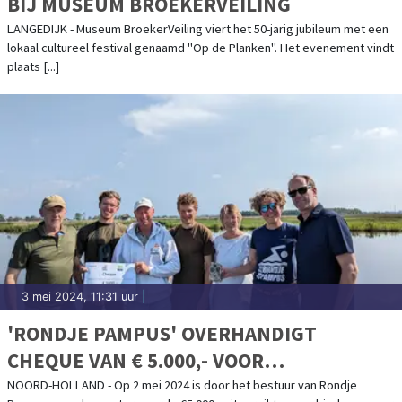
BIJ MUSEUM BROEKERVEILING
LANGEDIJK - Museum BroekerVeiling viert het 50-jarig jubileum met een
lokaal cultureel festival genaamd "Op de Planken". Het evenement vindt
plaats [...]
3 mei 2024, 11:31 uur
|
'RONDJE PAMPUS' OVERHANDIGT
CHEQUE VAN € 5.000,- VOOR
OTTERONDERZOEK
NOORD-HOLLAND - Op 2 mei 2024 is door het bestuur van Rondje