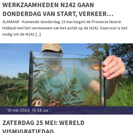
WERKZAAMHEDEN N242 GAAN
DONDERDAG VAN START, VERKEER
RICHTING HEERHUGOWAARD WORDT
ALKMAAR - Komende donderdag 23 mei begint de Provincie Noord-
Holland met het vernieuwen van het asfalt op de N242. Daarvoor is het
OMGELEID
nodig om de N242 [...]
16 mei 2024, 16:58 uur
|
ZATERDAG 25 MEI: WERELD
VISMIGRATIEDAG