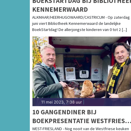
BOEKSTARTDAG BIJ BIBLIOTHEE
KENNEMERWAARD
ALKMAAR/HEERHUGOWAARD/CASTRICUM - Op zaterdag 
juni viert Bibliotheek Kennemerwaard de landelijke
BoekStartdag! De allerjongste kinderen van 0 tot 2 [...]
11 mei 2023, 7:38 uur
|
10 GANGENDINER BIJ
BOEKPRESENTATIE WESTFRIES
KOOKBOEK
WEST-FRIESLAND - Nog nooit van de Westfriese keuken