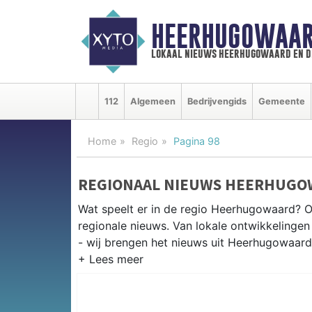
HEERHUGOWAAR
lokaal nieuws heerhugowaard en d
112
Algemeen
Bedrijvengids
Gemeente
Home
Regio
Pagina 98
REGIONAAL NIEUWS HEERHUGO
Wat speelt er in de regio Heerhugowaard? 
regionale nieuws. Van lokale ontwikkelingen 
- wij brengen het nieuws uit Heerhugowaard
REGIONIEUWS HEERHUGOWAAR
Onze redactie kent de regio als geen ander e