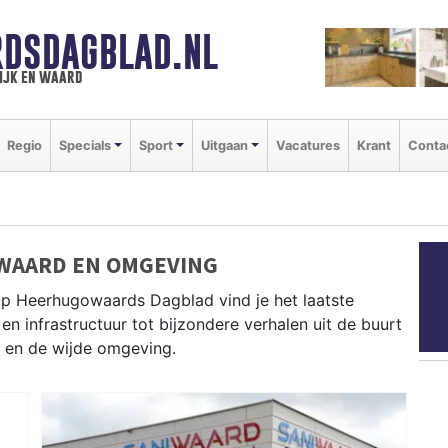
DSDAGBLAD.NL
ijk en waard
Regio
Specials
Sport
Uitgaan
Vacatures
Krant
Conta
WAARD EN OMGEVING
Op Heerhugowaards Dagblad vind je het laatste
en infrastructuur tot bijzondere verhalen uit de buurt
 en de wijde omgeving.
D
n brengt dagelijks het belangrijkste lokale nieuws uit