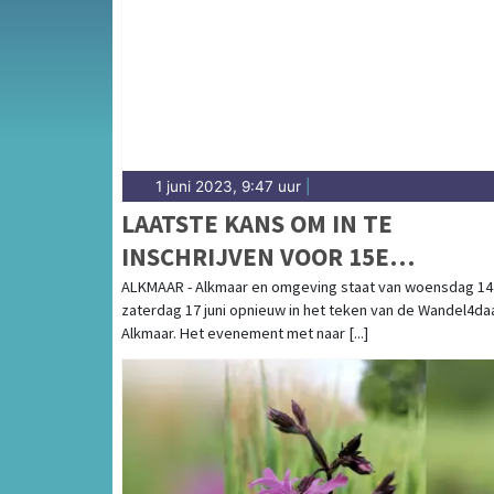
Heerhugowaard en omliggende plaatsen bij j
1 juni 2023, 9:47 uur
|
LAATSTE KANS OM IN TE
INSCHRIJVEN VOOR 15E
WANDEL4DAAGSE ALKMAAR
ALKMAAR - Alkmaar en omgeving staat van woensdag 14
zaterdag 17 juni opnieuw in het teken van de Wandel4d
Alkmaar. Het evenement met naar [...]