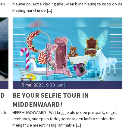
ken
nieuwe collectie kleding (nieuw en bijna nieuw) te koop op de
kledingmarkt in de [...]
5 mei 2023, 9:30 uur
|
ND
BE YOUR SELFIE TOUR IN
MIDDENWAARD!
lste
HEERHUGOWAARD - Wat krijg je als je een pretpark, engel,
eenhoorn, snoep en teddyberen in een knálroze blender
mengt? De meest Instagrammable [...]