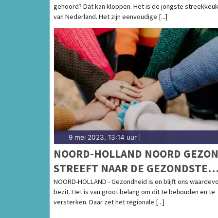
gehoord? Dat kan kloppen. Het is de jongste streekkeu
van Nederland. Het zijn eenvoudige [...]
9 mei 2023, 13:14 uur
|
NOORD-HOLLAND NOORD GEZO
STREEFT NAAR DE GEZONDSTE
REGIO VAN NEDERLAND
NOORD-HOLLAND - Gezondheid is en blijft ons waardevo
bezit. Het is van groot belang om dit te behouden en te
versterken. Daar zet het regionale [...]