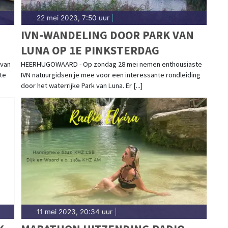
22 mei 2023, 7:50 uur
|
IVN-WANDELING DOOR PARK VAN
LUNA OP 1E PINKSTERDAG
 van
HEERHUGOWAARD - Op zondag 28 mei nemen enthousiaste
te
IVN natuurgidsen je mee voor een interessante rondleiding
door het waterrijke Park van Luna. Er [...]
11 mei 2023, 20:34 uur
|