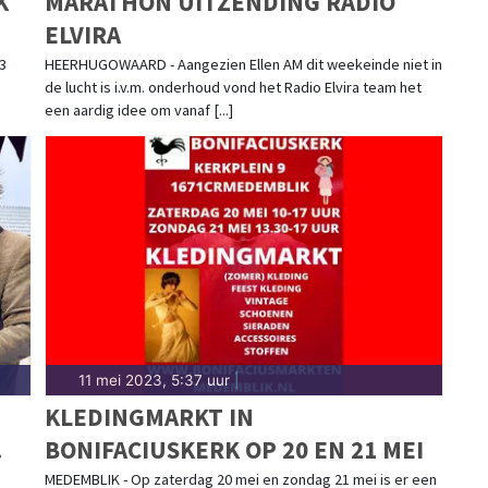
K
MARATHON UITZENDING RADIO
ELVIRA
3
HEERHUGOWAARD - Aangezien Ellen AM dit weekeinde niet in
de lucht is i.v.m. onderhoud vond het Radio Elvira team het
een aardig idee om vanaf [...]
11 mei 2023, 5:37 uur
|
KLEDINGMARKT IN
BONIFACIUSKERK OP 20 EN 21 MEI
MEDEMBLIK - Op zaterdag 20 mei en zondag 21 mei is er een