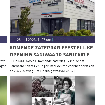
ou thuis.
26 mei 2023, 11:27 uur
|
KOMENDE ZATERDAG FEESTELIJKE
OPENING SANIWAARD SANITAIR EN
TEGELS
 t/m
HEERHUGOWAARD - Komende zaterdag 27 mei opent
aagse
Saniwaard Sanitair en Tegels haar deuren voor het eerst aan
de J.J.P. Oudweg 1 te Heerhugowaard. Een [...]