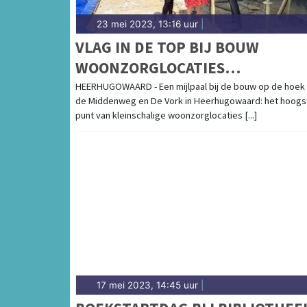
23 mei 2023, 13:16 uur
|
VLAG IN DE TOP BIJ BOUW
WOONZORGLOCATIES
HEERHUGOWAARD
HEERHUGOWAARD - Een mijlpaal bij de bouw op de hoek
de Middenweg en De Vork in Heerhugowaard: het hoogs
punt van kleinschalige woonzorglocaties [...]
17 mei 2023, 14:45 uur
|