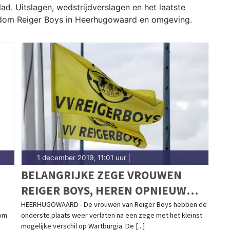
. Uitslagen, wedstrijdverslagen en het laatste
ondom Reiger Boys in Heerhugowaard en omgeving.
1 december 2019, 11:01 uur
|
BELANGRIJKE ZEGE VROUWEN
REIGER BOYS, HEREN OPNIEUW
GELIJK
HEERHUGOWAARD - De vrouwen van Reiger Boys hebben de
 om
onderste plaats weer verlaten na een zege met het kleinst
mogelijke verschil op Wartburgia. De [...]