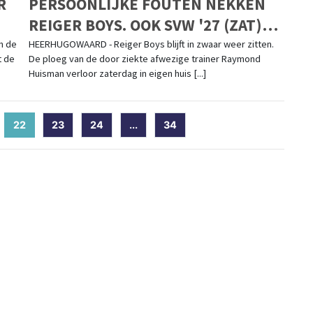
R
PERSOONLIJKE FOUTEN NEKKEN
REIGER BOYS. OOK SVW '27 (ZAT)
ONDERUIT
n de
HEERHUGOWAARD - Reiger Boys blijft in zwaar weer zitten.
t de
De ploeg van de door ziekte afwezige trainer Raymond
Huisman verloor zaterdag in eigen huis [...]
22
(current)
23
24
...
34