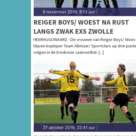
9 november 2019, 8:13 uur
|
REIGER BOYS/ WOEST NA RUST
LANGS ZWAK EXS ZWOLLE
HEERHUGOWAARD - De vrouwen van Reiger Boys/ Woes
blijven koploper Team Alkmaar/ Sportstars op drie punt
volgen in de Eredivisie zaalvoetbal. [...]
27 oktober 2019, 22:41 uur
|