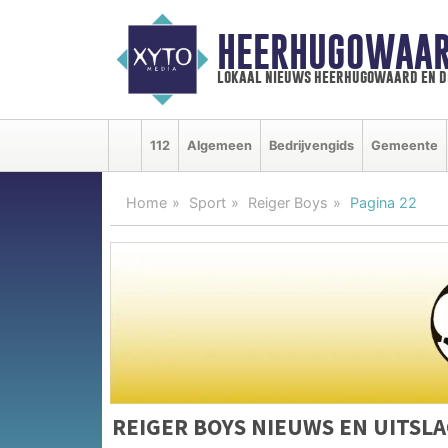
HEERHUGOWAAR
lokaal nieuws heerhugowaard en d
112
Algemeen
Bedrijvengids
Gemeente
Home
Sport
Reiger Boys
Pagina 22
REIGER BOYS NIEUWS EN UITSL