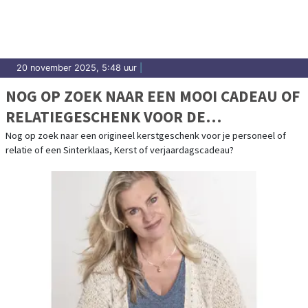
20 november 2025, 5:48 uur
|
NOG OP ZOEK NAAR EEN MOOI CADEAU OF
RELATIEGESCHENK VOOR DE
FEESTDAGEN?
Nog op zoek naar een origineel kerstgeschenk voor je personeel of
relatie of een Sinterklaas, Kerst of verjaardagscadeau?