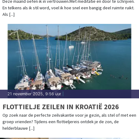
Deze maand oefen ik in vertrouwen.Met meditatie en door te schrijven.
En telkens als ik stil word, voel ik hoe snel een bangig deel ruimte ruikt.
Als [...]
21 november 2025, 9:56 uur
|
FLOTTIELJE ZEILEN IN KROATIË 2026
Op zoek naar de perfecte zeilvakantie voor je gezin, als stel of met een
groep vrienden? Tijdens een flottieljereis ontdek je de zon, de
helderblauwe [...]