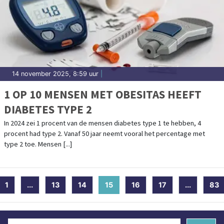
14 november 2025, 8:59 uur
|
1 OP 10 MENSEN MET OBESITAS HEEFT
DIABETES TYPE 2
In 2024 zei 1 procent van de mensen diabetes type 1 te hebben, 4
procent had type 2. Vanaf 50 jaar neemt vooral het percentage met
type 2 toe. Mensen [...]
1
...
13
14
15
(current)
16
17
...
83