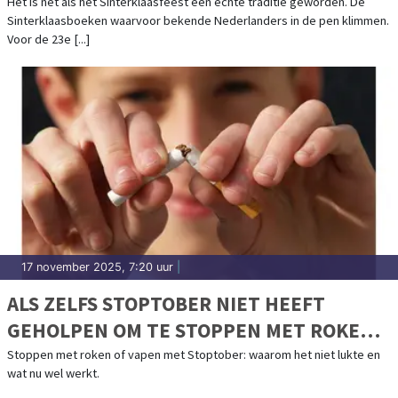
Het is net als het Sinterklaasfeest een echte traditie geworden. De
Sinterklaasboeken waarvoor bekende Nederlanders in de pen klimmen.
Voor de 23e [...]
17 november 2025, 7:20 uur
|
ALS ZELFS STOPTOBER NIET HEEFT
GEHOLPEN OM TE STOPPEN MET ROKEN
OF VAPEN
Stoppen met roken of vapen met Stoptober: waarom het niet lukte en
wat nu wel werkt.