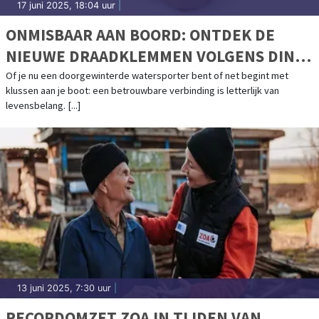
17 juni 2025, 18:04 uur
|
ONMISBAAR AAN BOORD: ONTDEK DE
NIEUWE DRAADKLEMMEN VOLGENS DIN
EN 13411-5
Of je nu een doorgewinterde watersporter bent of net begint met
klussen aan je boot: een betrouwbare verbinding is letterlijk van
levensbelang. [...]
13 juni 2025, 7:30 uur
|
RECORDOMZET ZOA IN TIJDEN VAN