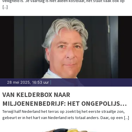
veiligheid is. Je vaartuig is niet alleen kostbaar, het staat vaak ook op
[...]
28 mei 2025, 16:53 uur
|
VAN KELDERBOX NAAR
MILJOENENBEDRIJF: HET ONGEPOLIJSTE
SUCCESVERHAAL VAN NAUTICGEAR.NL
Terwijl half Nederland het terras op zoekt bij het eerste straaltje zon,
gebeurt er in het hart van Nederland iets totaal anders. Daar, op een [...]