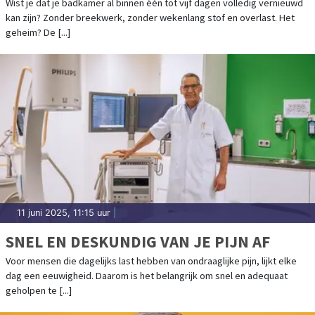
BADKAMERRENOVATIE
Wist je dat je badkamer al binnen één tot vijf dagen volledig vernieuwd
kan zijn? Zonder breekwerk, zonder wekenlang stof en overlast. Het
geheim? De [...]
11 juni 2025, 11:15 uur
|
SNEL EN DESKUNDIG VAN JE PIJN AF
Voor mensen die dagelijks last hebben van ondraaglijke pijn, lijkt elke
dag een eeuwigheid. Daarom is het belangrijk om snel en adequaat
geholpen te [...]