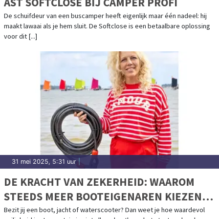
AST SOFTCLOSE BIJ CAMPER PROFI
De schuifdeur van een buscamper heeft eigenlijk maar één nadeel: hij
maakt lawaai als je hem sluit. De Softclose is een betaalbare oplossing
voor dit [...]
31 mei 2025, 5:31 uur
|
DE KRACHT VAN ZEKERHEID: WAAROM
STEEDS MEER BOOTEIGENAREN KIEZEN
VOOR CAVO KABELSLOTEN
Bezit jij een boot, jacht of waterscooter? Dan weet je hoe waardevol