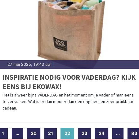
27 mei 2025, 19:43 uur
|
INSPIRATIE NODIG VOOR VADERDAG? KIJK
EENS BIJ EKOWAX!
Het is alweer bijna VADERDAG en het moment om je vader of man eens
te verrassen. Wat is er dan mooier dan een origineel en zeer bruikbaar
cadeau.
1
...
20
21
22
(current)
23
24
...
83