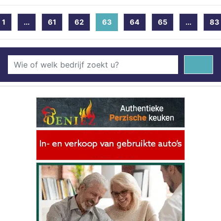
1
...
61
62
63
(current)
64
65
...
83