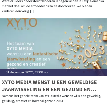
WereldOuders ondersteunt kinderen in negen landen in Latijns-Amerika
met het doel om de armoedespiraal te doorbreken. We bieden
kinderen een veilig [...]
31 december 2022, 12:00 uur
|
XYTO MEDIA WENST U EEN GEWELDIGE
JAARWISSELING EN EEN GEZOND EN
CREATIEF 2023
Namens het gehele team van XYTO Media wensen wij u een geweldig,
gelukkig, creatief en bovenal gezond 2023!