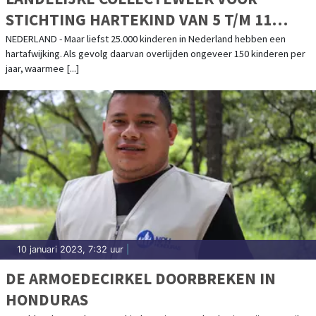
STICHTING HARTEKIND VAN 5 T/M 11
FEBRUARI 2023
NEDERLAND - Maar liefst 25.000 kinderen in Nederland hebben een
hartafwijking. Als gevolg daarvan overlijden ongeveer 150 kinderen per
jaar, waarmee [...]
10 januari 2023, 7:32 uur
|
DE ARMOEDECIRKEL DOORBREKEN IN
HONDURAS