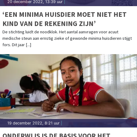
20 december 2022, 13:39 uur
|
‘EEN MINIMA HUISDIER MOET NIET HET
KIND VAN DE REKENING ZIJN’
De stichting luidt de noodklok. Het aantal aanvragen voor acuut
medische steun aan ernstig zieke of gewonde minima huisdieren stijgt
fors. Dit jaar [...]
19 december 2022, 8:21 uur
|
ONDERWIJS IS DE BASIS VOOR HET