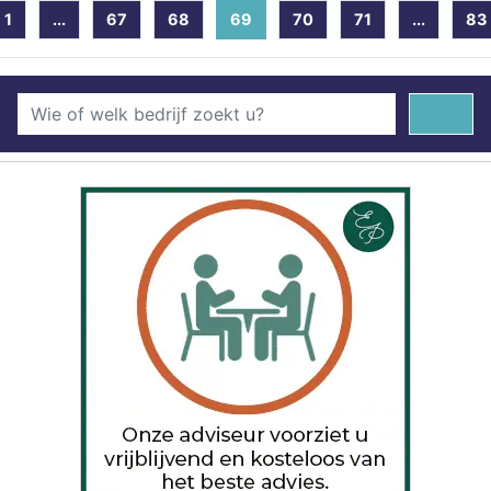
1
...
67
68
69
(current)
70
71
...
83