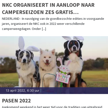
NKC ORGANISEERT IN AANLOOP NAAR
CAMPERSEIZOEN ZES GRATIS
CAMPERWEEGDAGEN
NEDERLAND - In navolging van de goedbezochte edities in voorgaande
jaren, organiseert de NKC ook in 2022 weer verschillende
camperweegdagen. Onder [...]
13 april 2022, 6:30 uur
|
PASEN 2022
Aankomend weekend is het weer tijd voor de tradities van uitgebreid