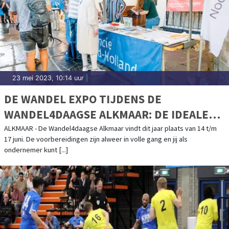
23 mei 2023, 10:14 uur
|
DE WANDEL EXPO TIJDENS DE
WANDEL4DAAGSE ALKMAAR: DE IDEALE
PROMOTIEPLEK
ALKMAAR - De Wandel4daagse Alkmaar vindt dit jaar plaats van 14 t/m
17 juni. De voorbereidingen zijn alweer in volle gang en jij als
ondernemer kunt [...]