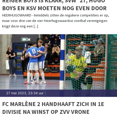
REIGER BOYS IS KLAAR, SVW`27, HUGO
BOYS EN KSV MOETEN NOG EVEN DOOR
HEERHUGOWAARD - Inmiddels zitten de reguliere competities er op,
maar voor drie van de vier Heerhugowaardse voetbal verenigingen
krijgt deze nog een [...]
27 mei 2023, 23:34 uur
|
FC MARLÈNE 2 HANDHAAFT ZICH IN 1E
DIVISIE NA WINST OP ZVV VRONE