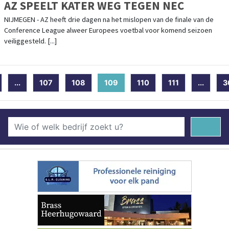
AZ SPEELT KATER WEG TEGEN NEC
NIJMEGEN - AZ heeft drie dagen na het mislopen van de finale van de
Conference League alweer Europees voetbal voor komend seizoen
veiliggesteld. [...]
...
107
108
109
(current)
110
111
...
3