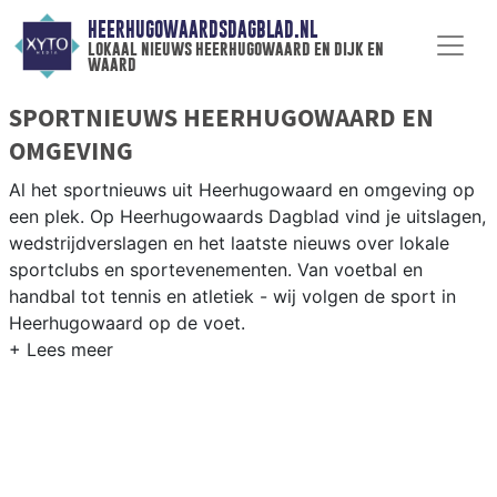
HEERHUGOWAARDSDAGBLAD.NL
lokaal nieuws heerhugowaard en dijk en
waard
SPORTNIEUWS HEERHUGOWAARD EN
OMGEVING
Al het sportnieuws uit Heerhugowaard en omgeving op
een plek. Op Heerhugowaards Dagblad vind je uitslagen,
wedstrijdverslagen en het laatste nieuws over lokale
sportclubs en sportevenementen. Van voetbal en
handbal tot tennis en atletiek - wij volgen de sport in
Heerhugowaard op de voet.
LOKALE SPORT HEERHUGOWAARD
Onze sportredactie brengt wekelijks verslagen van
wedstrijden en toernooien uit de regio. Blijf op de
hoogte van alle sportieve uitslagen en prestaties in
Heerhugowaard.