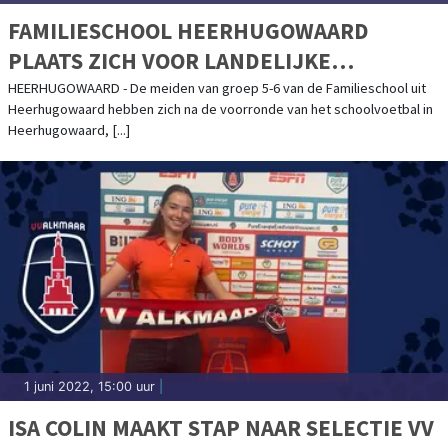
FAMILIESCHOOL HEERHUGOWAARD
PLAATS ZICH VOOR LANDELIJKE
SCHOOLVOETBALFINALE IN ZEIST
HEERHUGOWAARD - De meiden van groep 5-6 van de Familieschool uit
Heerhugowaard hebben zich na de voorronde van het schoolvoetbal in
Heerhugowaard, [...]
1 juni 2022, 15:00 uur
|
ISA COLIN MAAKT STAP NAAR SELECTIE VV