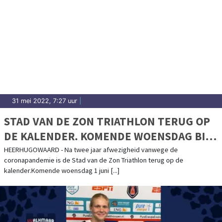
31 mei 2022, 7:27 uur
|
STAD VAN DE ZON TRIATHLON TERUG OP
DE KALENDER. KOMENDE WOENSDAG BIJ
STRAND VAN LUNA
HEERHUGOWAARD - Na twee jaar afwezigheid vanwege de
coronapandemie is de Stad van de Zon Triathlon terug op de
kalender.Komende woensdag 1 juni [...]