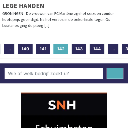
LEGE HANDEN
GRONINGEN - De vrouwen van FC Marlène zijn het seizoen zonder
hoofdprijs geëindigd. Na het verlies in de bekerfinale tegen Os
Lusitanos ging de ploeg [...]
...
140
141
142
(current)
143
144
...
3