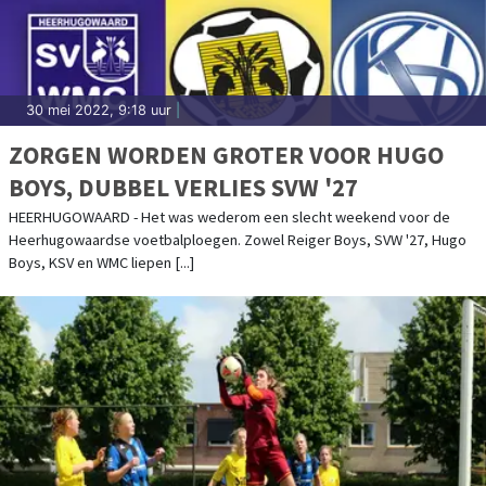
30 mei 2022, 9:18 uur
|
ZORGEN WORDEN GROTER VOOR HUGO
BOYS, DUBBEL VERLIES SVW '27
HEERHUGOWAARD - Het was wederom een slecht weekend voor de
Heerhugowaardse voetbalploegen. Zowel Reiger Boys, SVW '27, Hugo
Boys, KSV en WMC liepen [...]