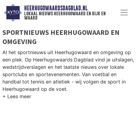
HEERHUGOWAARDSDAGBLAD.NL
lokaal nieuws heerhugowaard en dijk en
waard
SPORTNIEUWS HEERHUGOWAARD EN
OMGEVING
Al het sportnieuws uit Heerhugowaard en omgeving op
een plek. Op Heerhugowaards Dagblad vind je uitslagen,
wedstrijdverslagen en het laatste nieuws over lokale
sportclubs en sportevenementen. Van voetbal en
handbal tot tennis en atletiek - wij volgen de sport in
Heerhugowaard op de voet.
LOKALE SPORT HEERHUGOWAARD
Onze sportredactie brengt wekelijks verslagen van
wedstrijden en toernooien uit de regio. Blijf op de
hoogte van alle sportieve uitslagen en prestaties in
Heerhugowaard.