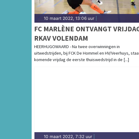
10 maart 2022, 13:06 uur
|
FC MARLÈNE ONTVANGT VRIJDA
RKAV VOLENDAM
HEERHUGOWAARD - Na twee overwinningen in
uitwedstrijden, bij FCK De Hommel en HV/Veerhuys, staa
komende vrijdag de eerste thuiswedstrijd in de [...]
10 maart 2022, 7:32 uur
|