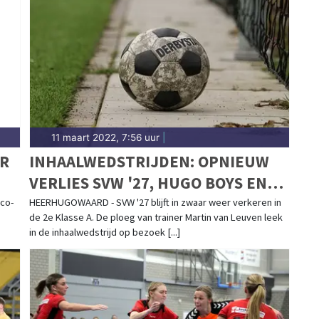
n van wedstrijden en toernooien uit de regio. Blijf
n prestaties in Heerhugowaard.
11 maart 2022, 7:56 uur
|
R
INHAALWEDSTRIJDEN: OPNIEUW
VERLIES SVW '27, HUGO BOYS EN
WMC SPROKKELEN PUNTJE
 co-
HEERHUGOWAARD - SVW '27 blijft in zwaar weer verkeren in
de 2e Klasse A. De ploeg van trainer Martin van Leuven leek
in de inhaalwedstrijd op bezoek [...]