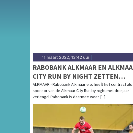
Onze sportredactie brengt wekelijks verslage
op de hoogte van alle sportieve uitslagen e
11 maart 2022, 13:42 uur
|
RABOBANK ALKMAAR EN ALKMAA
CITY RUN BY NIGHT ZETTEN
SUCCESVOLLE SAMENWERKING
ALKMAAR - Rabobank Alkmaar e.o. heeft het contract als
sponsor van de Alkmaar City Run by night met drie jaar
VOORT
verlengd. Rabobank is daarmee weer [...]