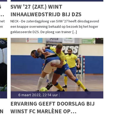
G
SVW '27 (ZAT.) WINT
DE
INHAALWEDSTRIJD BIJ DZS
het
NECK - De zaterdagploeg van SVW '27 heeft dinsdagavond
en
een knappe overwinning behaald op bezoek bij het hoger
geklasseerde DZS. De ploeg van trainer [...]
6 maart 2022, 22:14 uur
|
ERVARING GEEFT DOORSLAG BIJ
EN
WINST FC MARLÈNE OP