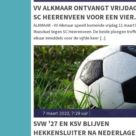
VV ALKMAAR ONTVANGT VRIJDA
SC HEERENVEEN VOOR EEN VIER
KEER DIT JAAR
ALKMAAR - VV Alkmaar speelt komende vrijdag 11 maart 
thuisduel tegen SC Heerenveen. De beide ploegen treff
elkaar inmiddels voor de vijfde keer [...]
7 maart 2022, 7:29 uur
|
SVW '27 EN KSV BLIJVEN
HEKKENSLUITER NA NEDERLAG