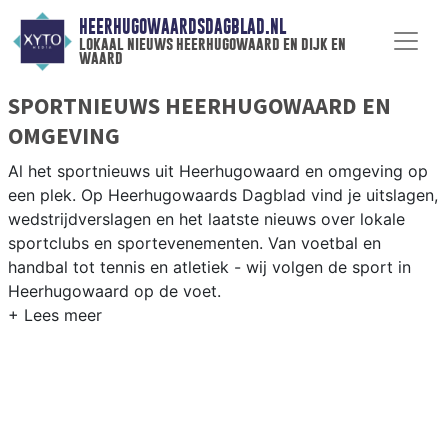
HEERHUGOWAARDSDAGBLAD.NL
lokaal nieuws heerhugowaard en dijk en
waard
SPORTNIEUWS HEERHUGOWAARD EN
OMGEVING
Al het sportnieuws uit Heerhugowaard en omgeving op
een plek. Op Heerhugowaards Dagblad vind je uitslagen,
wedstrijdverslagen en het laatste nieuws over lokale
sportclubs en sportevenementen. Van voetbal en
handbal tot tennis en atletiek - wij volgen de sport in
Heerhugowaard op de voet.
LOKALE SPORT HEERHUGOWAARD
Onze sportredactie brengt wekelijks verslagen van
wedstrijden en toernooien uit de regio. Blijf op de
hoogte van alle sportieve uitslagen en prestaties in
Heerhugowaard.