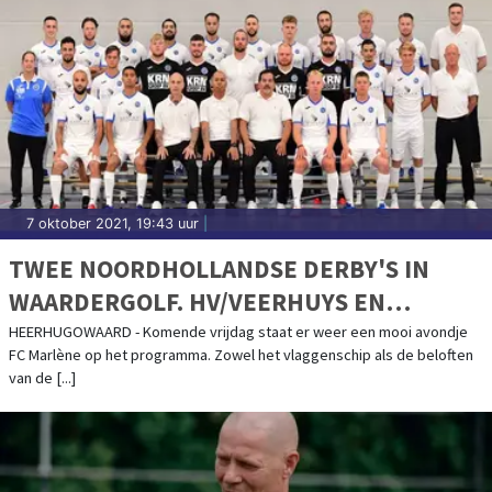
7 oktober 2021, 19:43 uur
|
TWEE NOORDHOLLANDSE DERBY'S IN
WAARDERGOLF. HV/VEERHUYS EN
ZEEMACHT OP BEZOEK BIJ FC MARLÈNE
HEERHUGOWAARD - Komende vrijdag staat er weer een mooi avondje
FC Marlène op het programma. Zowel het vlaggenschip als de beloften
van de [...]