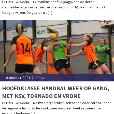
HV/VEERHUYS
HEERHUGOWAARD - FC Marlène heeft vrijdagavond de derde
competitiezege van het seizoen behaald door HV/Veerhuys met 5-2
terug te wijzen. De gasten uit [...]
8 oktober 2021, 7:00 uur
|
HOOFDKLASSE HANDBAL WEER OP GANG,
MET KSV, TORNADO EN VRONE
HEERHUGOWAARD - Na twee afgebroken seizoenen door corona hopen
de regionale handbalsters ook weer eens een heel seizoen af te
maken. Afgelopen [...]