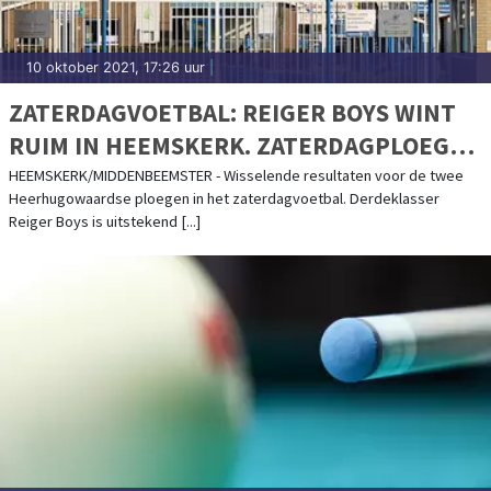
10 oktober 2021, 17:26 uur
|
ZATERDAGVOETBAL: REIGER BOYS WINT
RUIM IN HEEMSKERK. ZATERDAGPLOEG
SVW '27 NIPT ONDERUIT
HEEMSKERK/MIDDENBEEMSTER - Wisselende resultaten voor de twee
Heerhugowaardse ploegen in het zaterdagvoetbal. Derdeklasser
Reiger Boys is uitstekend [...]