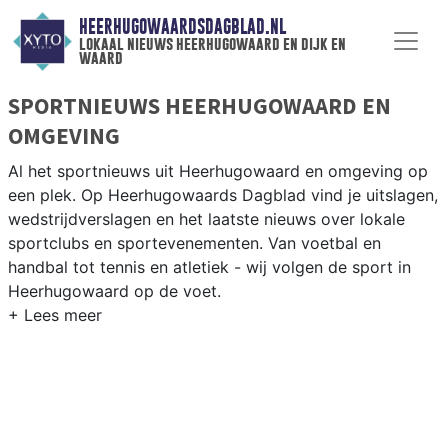
HEERHUGOWAARDSDAGBLAD.NL
lokaal nieuws heerhugowaard en dijk en
waard
SPORTNIEUWS HEERHUGOWAARD EN
OMGEVING
Al het sportnieuws uit Heerhugowaard en omgeving op
een plek. Op Heerhugowaards Dagblad vind je uitslagen,
wedstrijdverslagen en het laatste nieuws over lokale
sportclubs en sportevenementen. Van voetbal en
handbal tot tennis en atletiek - wij volgen de sport in
Heerhugowaard op de voet.
LOKALE SPORT HEERHUGOWAARD
Onze sportredactie brengt wekelijks verslagen van
wedstrijden en toernooien uit de regio. Blijf op de
hoogte van alle sportieve uitslagen en prestaties in
Heerhugowaard.