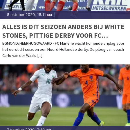
8 oktober 2020, 18:11 uur
|
ALLES IS DIT SEIZOEN ANDERS BIJ WHITE
STONES, PITTIGE DERBY VOOR FC
MARLÈNE
EGMOND/HEERHUGOWAARD - FC Marlène wacht komende vrijdag voor
het eerst dit seizoen een Noord-Hollandse derby. De ploeg van coach
Carlo van der Waals [...]
7 oktober 2020, 7:40 uur
|