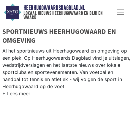
HEERHUGOWAARDSDAGBLAD.NL
lokaal nieuws heerhugowaard en dijk en
waard
SPORTNIEUWS HEERHUGOWAARD EN
OMGEVING
Al het sportnieuws uit Heerhugowaard en omgeving op
een plek. Op Heerhugowaards Dagblad vind je uitslagen,
wedstrijdverslagen en het laatste nieuws over lokale
sportclubs en sportevenementen. Van voetbal en
handbal tot tennis en atletiek - wij volgen de sport in
Heerhugowaard op de voet.
LOKALE SPORT HEERHUGOWAARD
Onze sportredactie brengt wekelijks verslagen van
wedstrijden en toernooien uit de regio. Blijf op de
hoogte van alle sportieve uitslagen en prestaties in
Heerhugowaard.