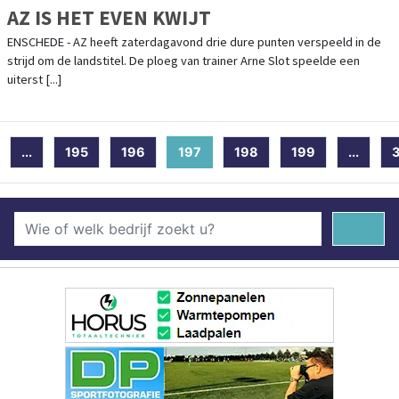
AZ IS HET EVEN KWIJT
ENSCHEDE - AZ heeft zaterdagavond drie dure punten verspeeld in de
strijd om de landstitel. De ploeg van trainer Arne Slot speelde een
uiterst [...]
...
195
196
197
(current)
198
199
...