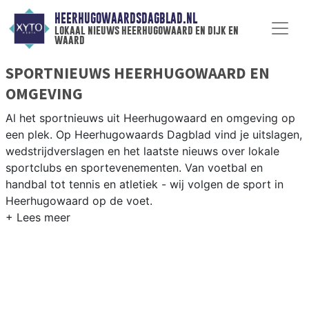
HEERHUGOWAARDSDAGBLAD.NL
lokaal nieuws heerhugowaard en dijk en
waard
SPORTNIEUWS HEERHUGOWAARD EN
OMGEVING
Al het sportnieuws uit Heerhugowaard en omgeving op
een plek. Op Heerhugowaards Dagblad vind je uitslagen,
wedstrijdverslagen en het laatste nieuws over lokale
sportclubs en sportevenementen. Van voetbal en
handbal tot tennis en atletiek - wij volgen de sport in
Heerhugowaard op de voet.
LOKALE SPORT HEERHUGOWAARD
Onze sportredactie brengt wekelijks verslagen van
wedstrijden en toernooien uit de regio. Blijf op de
hoogte van alle sportieve uitslagen en prestaties in
Heerhugowaard.