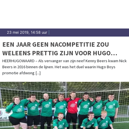
23 mei 2019, 14:58 uur
|
EEN JAAR GEEN NACOMPETITIE ZOU
WELEENS PRETTIG ZIJN VOOR HUGO
BOYS
HEERHUGOWAARD – Als vervanger van zijn neef Kenny Beers kwam Nick
Beers in 2016 binnen de lijnen. Het was het duel waarin Hugo Boys
promotie afdwong [...]