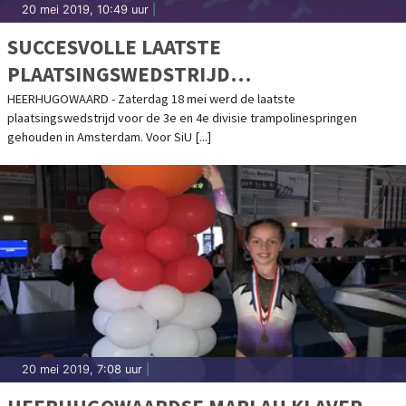
20 mei 2019, 10:49 uur
|
SUCCESVOLLE LAATSTE
PLAATSINGSWEDSTRIJD
TRAMPOLINESPRINGEN SIU
HEERHUGOWAARD - Zaterdag 18 mei werd de laatste
plaatsingswedstrijd voor de 3e en 4e divisie trampolinespringen
HEERHUGOWAARD
gehouden in Amsterdam. Voor SiU [...]
20 mei 2019, 7:08 uur
|