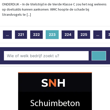
ONDERDIJK – In de titelstrijd in de Vierde Klasse C zou het nog weleens
op doelsaldo kunnen aankomen. WMC hoopte de schade bij
Strandvogels te [...]
...
221
222
223
(current)
224
225
...