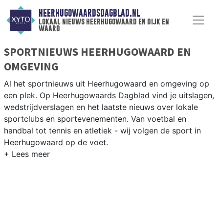
HEERHUGOWAARDSDAGBLAD.NL
lokaal nieuws heerhugowaard en dijk en
waard
SPORTNIEUWS HEERHUGOWAARD EN
OMGEVING
Al het sportnieuws uit Heerhugowaard en omgeving op
een plek. Op Heerhugowaards Dagblad vind je uitslagen,
wedstrijdverslagen en het laatste nieuws over lokale
sportclubs en sportevenementen. Van voetbal en
handbal tot tennis en atletiek - wij volgen de sport in
Heerhugowaard op de voet.
LOKALE SPORT HEERHUGOWAARD
Onze sportredactie brengt wekelijks verslagen van
wedstrijden en toernooien uit de regio. Blijf op de
hoogte van alle sportieve uitslagen en prestaties in
Heerhugowaard.