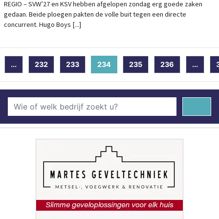
REGIO – SVW’27 en KSV hebben afgelopen zondag erg goede zaken
gedaan. Beide ploegen pakten de volle buit tegen een directe
concurrent. Hugo Boys [...]
...
232
233
234
(current)
235
236
...