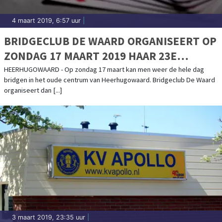
4 maart 2019, 6:57 uur
|
BRIDGECLUB DE WAARD ORGANISEERT OP
ZONDAG 17 MAART 2019 HAAR 23E
HORECA BRIDGE DRIVE
HEERHUGOWAARD - Op zondag 17 maart kan men weer de hele dag
bridgen in het oude centrum van Heerhugowaard. Bridgeclub De Waard
organiseert dan [...]
3 maart 2019, 23:35 uur
|