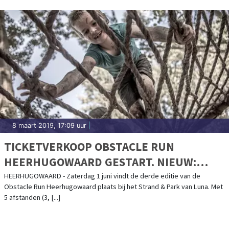
8 maart 2019, 17:09 uur
|
TICKETVERKOOP OBSTACLE RUN
HEERHUGOWAARD GESTART. NIEUW:
FAMILY OBSTACLE RUN!
HEERHUGOWAARD - Zaterdag 1 juni vindt de derde editie van de
Obstacle Run Heerhugowaard plaats bij het Strand & Park van Luna. Met
5 afstanden (3, [...]