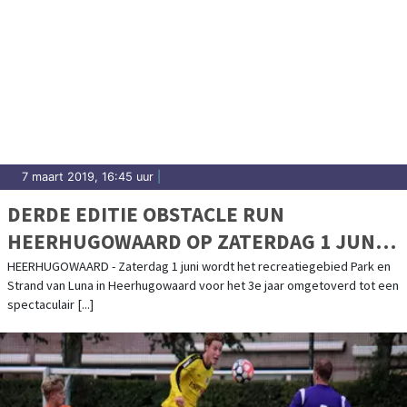
7 maart 2019, 16:45 uur
|
DERDE EDITIE OBSTACLE RUN
HEERHUGOWAARD OP ZATERDAG 1 JUNI
2019 UITGEBREID MET FAMILY OBSTACLE
HEERHUGOWAARD - Zaterdag 1 juni wordt het recreatiegebied Park en
Strand van Luna in Heerhugowaard voor het 3e jaar omgetoverd tot een
RUN
spectaculair [...]