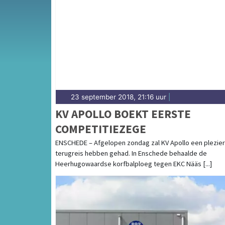
Onze sportredactie brengt wekelijks verslage
op de hoogte van alle sportieve uitslagen e
23 september 2018, 21:16 uur
|
KV APOLLO BOEKT EERSTE
COMPETITIEZEGE
ENSCHEDE – Afgelopen zondag zal KV Apollo een plezier
terugreis hebben gehad. In Enschede behaalde de
Heerhugowaardse korfbalploeg tegen EKC Nääs [...]