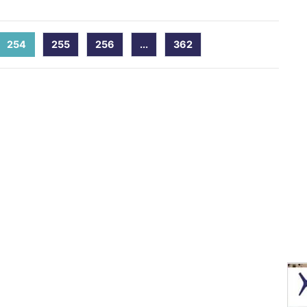
254
(current)
255
256
...
362