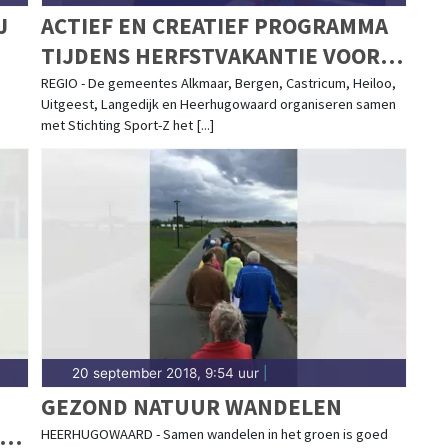
J
ACTIEF EN CREATIEF PROGRAMMA
TIJDENS HERFSTVAKANTIE VOOR
KINDEREN MET GGZ-
REGIO - De gemeentes Alkmaar, Bergen, Castricum, Heiloo,
Uitgeest, Langedijk en Heerhugowaard organiseren samen
ZORGINDICATIE
met Stichting Sport-Z het [...]
20 september 2018, 9:54 uur
|
GEZOND NATUUR WANDELEN
HEERHUGOWAARD - Samen wandelen in het groen is goed