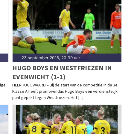
n van wedstrijden en toernooien uit de regio. Blijf
n prestaties in Heerhugowaard.
23 september 2018, 20:39 uur
|
HUGO BOYS EN WESTFRIEZEN IN
EVENWICHT (1-1)
ige
HEERHUGOWAARD – Bij de start van de competitie in de 3e
Klasse A heeft promovendus Hugo Boys een verdienstelijk
punt gepakt tegen Westfriezen. Het [...]