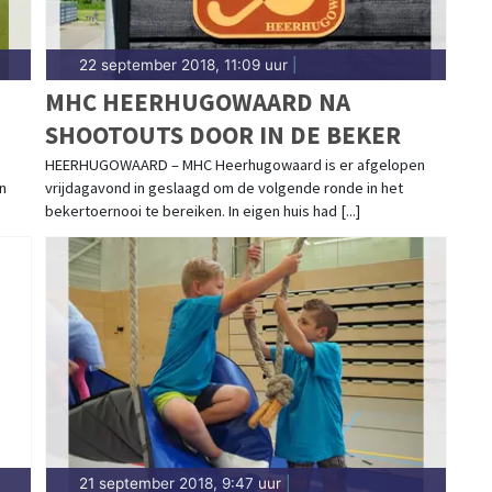
22 september 2018, 11:09 uur
|
MHC HEERHUGOWAARD NA
SHOOTOUTS DOOR IN DE BEKER
HEERHUGOWAARD – MHC Heerhugowaard is er afgelopen
n
vrijdagavond in geslaagd om de volgende ronde in het
bekertoernooi te bereiken. In eigen huis had [...]
21 september 2018, 9:47 uur
|