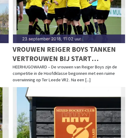
23 september 2018, 11:02 uur
|
VROUWEN REIGER BOYS TANKEN
VERTROUWEN BIJ START
COMPETITIE
HEERHUGOWAARD – De vrouwen van Reiger Boys zijn de
competitie in de Hoofdklasse begonnen met een ruime
overwinning op Ter Leede VR2 . Na een [...]