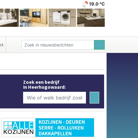
19.0 ℃
ct
Zoek een bedrijf
in Heerhugowaard: