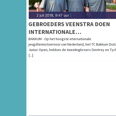
2 juli 2018, 9:47 uur
|
GEBROEDERS VEENSTRA DOEN
INTERNATIONALE
TENNISERVARING OP
BAKKUM - Op het hoogste internationale
jeugdtennistoernooi van Nederland, het TC Bakkum Dut
Junior Open, hebben de tweelingbroers Dentrey en Tyc
[...]