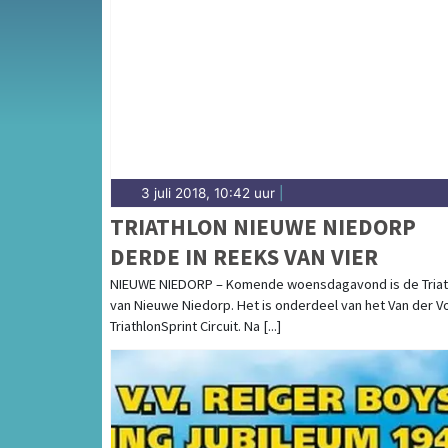
Onze sportredactie brengt wekelijks verslage
op de hoogte van alle sportieve uitslagen e
3 juli 2018, 10:42 uur
|
TRIATHLON NIEUWE NIEDORP
DERDE IN REEKS VAN VIER
NIEUWE NIEDORP – Komende woensdagavond is de Triat
van Nieuwe Niedorp. Het is onderdeel van het Van der V
TriathlonSprint Circuit. Na [...]