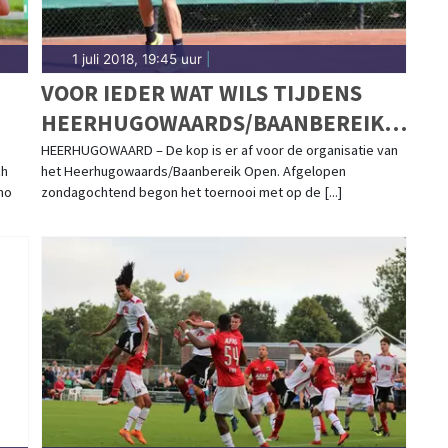
1 juli 2018, 19:45 uur
|
VOOR IEDER WAT WILS TIJDENS
HEERHUGOWAARDS/BAANBEREIK
OPEN
HEERHUGOWAARD – De kop is er af voor de organisatie van
ch
het Heerhugowaards/Baanbereik Open. Afgelopen
ho
zondagochtend begon het toernooi met op de [...]