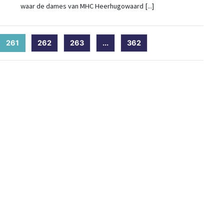
waar de dames van MHC Heerhugowaard [...]
261
(current)
262
263
...
362