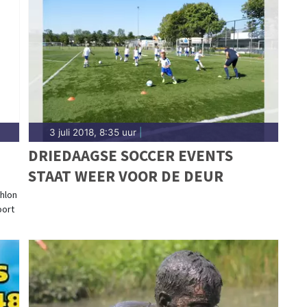
n van wedstrijden en toernooien uit de regio. Blijf
n prestaties in Heerhugowaard.
3 juli 2018, 8:35 uur
|
DRIEDAAGSE SOCCER EVENTS
STAAT WEER VOOR DE DEUR
hlon
oort