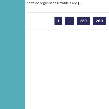
heeft de organisatie inmiddels alle [...]
1
...
259
260