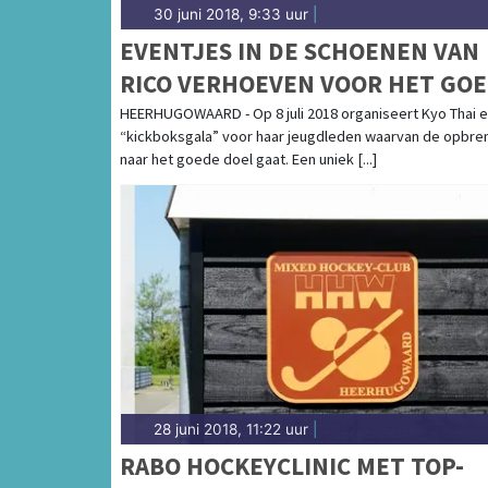
30 juni 2018, 9:33 uur
|
EVENTJES IN DE SCHOENEN VAN
RICO VERHOEVEN VOOR HET GO
DOEL!
HEERHUGOWAARD - Op 8 juli 2018 organiseert Kyo Thai 
“kickboksgala” voor haar jeugdleden waarvan de opbre
naar het goede doel gaat. Een uniek [...]
28 juni 2018, 11:22 uur
|
RABO HOCKEYCLINIC MET TOP-