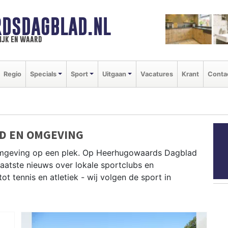
DSDAGBLAD.NL
ijk en waard
Regio
Specials
Sport
Uitgaan
Vacatures
Krant
Conta
D EN OMGEVING
omgeving op een plek. Op Heerhugowaards Dagblad
 laatste nieuws over lokale sportclubs en
 tennis en atletiek - wij volgen de sport in
D