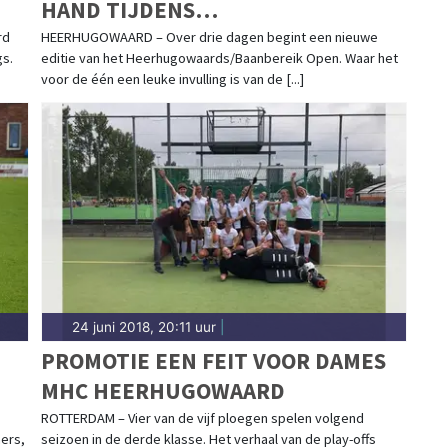
HAND TIJDENS
HEERHUGOWAARDS/BAANBEREIK
rd
HEERHUGOWAARD – Over drie dagen begint een nieuwe
gs.
editie van het Heerhugowaards/Baanbereik Open. Waar het
OPEN
voor de één een leuke invulling is van de [...]
24 juni 2018, 20:11 uur
|
PROMOTIE EEN FEIT VOOR DAMES
MHC HEERHUGOWAARD
ROTTERDAM – Vier van de vijf ploegen spelen volgend
ers,
seizoen in de derde klasse. Het verhaal van de play-offs