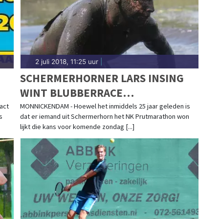
2 juli 2018, 11:25 uur
|
SCHERMERHORNER LARS INSING
WINT BLUBBERRACE
MONNICKENDAM EN LIJKT IN VORM
act
MONNICKENDAM - Hoewel het inmiddels 25 jaar geleden is
s
dat er iemand uit Schermerhorn het NK Prutmarathon won
VOOR NK KOMENDE ZONDAG
lijkt die kans voor komende zondag [...]