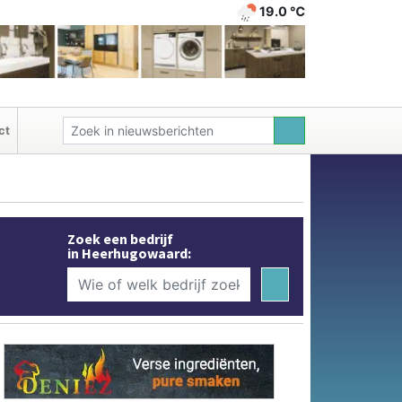
19.0 ℃
ct
Zoek een bedrijf
in Heerhugowaard: