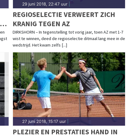
29 juni 2018, 22:47 uur
|
REGIOSELECTIE VERWEERT ZICH
EDE
KRANIG TEGEN AZ
een
DIRKSHORN – In tegenstelling tot vorig jaar, toen AZ met 1-7
ngst
wist te winnen, deed de regioselectie ditmaal lang mee in de
wedstrijd. Het kwam zelfs [...]
27 juni 2018, 15:17 uur
|
PLEZIER EN PRESTATIES HAND IN