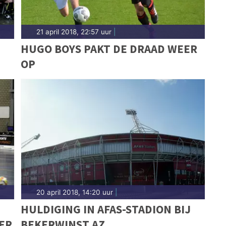
21 april 2018, 22:57 uur
|
HUGO BOYS PAKT DE DRAAD WEER
OP
20 april 2018, 14:20 uur
|
HULDIGING IN AFAS-STADION BIJ
ER
BEKERWINST AZ