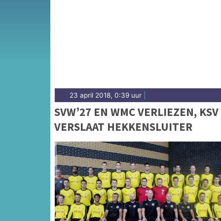
Onze sportredactie brengt wekelijks verslage
op de hoogte van alle sportieve uitslagen e
23 april 2018, 0:39 uur
|
SVW’27 EN WMC VERLIEZEN, KSV
VERSLAAT HEKKENSLUITER