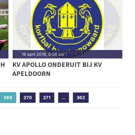
16 april 2018, 0:58 uur
|
TH
KV APOLLO ONDERUIT BIJ KV
APELDOORN
269
(current)
270
271
...
362