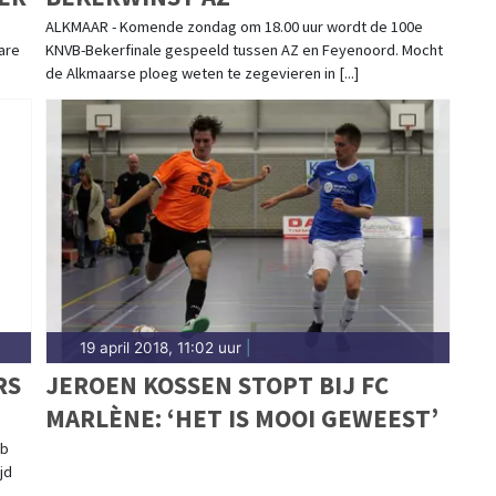
ALKMAAR - Komende zondag om 18.00 uur wordt de 100e
are
KNVB-Bekerfinale gespeeld tussen AZ en Feyenoord. Mocht
de Alkmaarse ploeg weten te zegevieren in [...]
19 april 2018, 11:02 uur
|
RS
JEROEN KOSSEN STOPT BIJ FC
MARLÈNE: ‘HET IS MOOI GEWEEST’
ub
jd