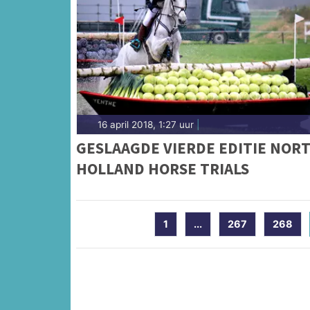
16 april 2018, 1:27 uur
|
GESLAAGDE VIERDE EDITIE NOR
HOLLAND HORSE TRIALS
1
...
267
268