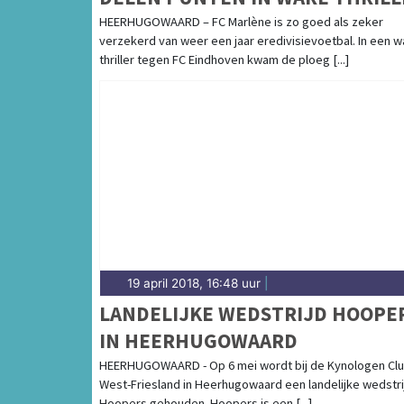
HEERHUGOWAARD – FC Marlène is zo goed als zeker
verzekerd van weer een jaar eredivisievoetbal. In een w
thriller tegen FC Eindhoven kwam de ploeg [...]
19 april 2018, 16:48 uur
|
LANDELIJKE WEDSTRIJD HOOPE
IN HEERHUGOWAARD
HEERHUGOWAARD - Op 6 mei wordt bij de Kynologen Cl
West-Friesland in Heerhugowaard een landelijke wedstri
Hoopers gehouden. Hoopers is een [...]