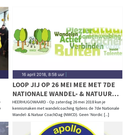
16 april 2018, 8:58 uur
|
LOOP JIJ OP 26 MEI MEE MET 7DE
NATIONALE WANDEL- & NATUUR
COACHDAG
e
HEERHUGOWAARD - Op zaterdag 26 mei 2018 kun je
e
kennismaken met wandelcoaching tijdens de 7de Nationale
Wandel- & Natuur CoachDag (NWCD). Geen ‘Nordic [...]