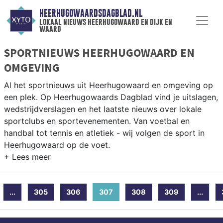
HEERHUGOWAARDSDAGBLAD.NL
lokaal nieuws heerhugowaard en dijk en
waard
SPORTNIEUWS HEERHUGOWAARD EN
OMGEVING
Al het sportnieuws uit Heerhugowaard en omgeving op
een plek. Op Heerhugowaards Dagblad vind je uitslagen,
wedstrijdverslagen en het laatste nieuws over lokale
sportclubs en sportevenementen. Van voetbal en
handbal tot tennis en atletiek - wij volgen de sport in
Heerhugowaard op de voet.
LOKALE SPORT HEERHUGOWAARD
Onze sportredactie brengt wekelijks verslagen van
...
305
306
307
(current)
308
309
...
wedstrijden en toernooien uit de regio. Blijf op de
hoogte van alle sportieve uitslagen en prestaties in
Heerhugowaard.