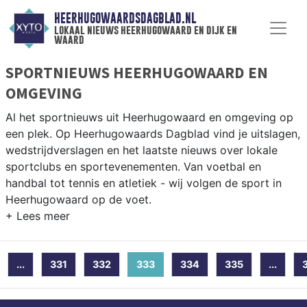
HEERHUGOWAARDSDAGBLAD.NL
lokaal nieuws heerhugowaard en dijk en
waard
SPORTNIEUWS HEERHUGOWAARD EN
OMGEVING
Al het sportnieuws uit Heerhugowaard en omgeving op
een plek. Op Heerhugowaards Dagblad vind je uitslagen,
wedstrijdverslagen en het laatste nieuws over lokale
sportclubs en sportevenementen. Van voetbal en
handbal tot tennis en atletiek - wij volgen de sport in
Heerhugowaard op de voet.
LOKALE SPORT HEERHUGOWAARD
Onze sportredactie brengt wekelijks verslagen van
...
331
332
333
(current)
334
335
...
wedstrijden en toernooien uit de regio. Blijf op de
hoogte van alle sportieve uitslagen en prestaties in
Heerhugowaard.