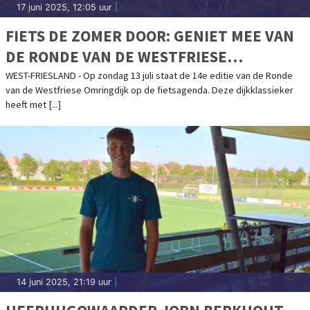
17 juni 2025, 12:05 uur
|
FIETS DE ZOMER DOOR: GENIET MEE VAN
DE RONDE VAN DE WESTFRIESE
OMRINGDIJK
WEST-FRIESLAND - Op zondag 13 juli staat de 14e editie van de Ronde
van de Westfriese Omringdijk op de fietsagenda. Deze dijkklassieker
heeft met [...]
14 juni 2025, 21:19 uur
|