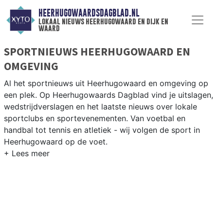
HEERHUGOWAARDSDAGBLAD.NL
lokaal nieuws heerhugowaard en dijk en
waard
SPORTNIEUWS HEERHUGOWAARD EN
OMGEVING
Al het sportnieuws uit Heerhugowaard en omgeving op
een plek. Op Heerhugowaards Dagblad vind je uitslagen,
wedstrijdverslagen en het laatste nieuws over lokale
sportclubs en sportevenementen. Van voetbal en
handbal tot tennis en atletiek - wij volgen de sport in
Heerhugowaard op de voet.
LOKALE SPORT HEERHUGOWAARD
Onze sportredactie brengt wekelijks verslagen van
wedstrijden en toernooien uit de regio. Blijf op de
hoogte van alle sportieve uitslagen en prestaties in
Heerhugowaard.