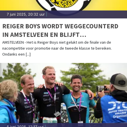
7 juni 2025, 20:32 uur
|
REIGER BOYS WORDT WEGGECOUNTERD
IN AMSTELVEEN EN BLIJFT
DERDEKLASSER
AMSTELVEEN - Het is Reiger Boys niet gelukt om de finale van de
nacompetitie voor promotie naar de tweede klasse te bereiken.
Ondanks een [...]
5 juni 2025, 12:17 uur
|