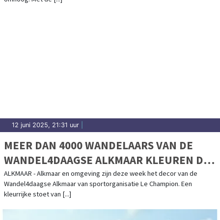
12 juni 2025, 21:31 uur
|
MEER DAN 4000 WANDELAARS VAN DE
WANDEL4DAAGSE ALKMAAR KLEUREN DE
WEEK
ALKMAAR - Alkmaar en omgeving zijn deze week het decor van de
Wandel4daagse Alkmaar van sportorganisatie Le Champion. Een
kleurrijke stoet van [...]