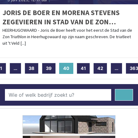
JORIS DE BOER EN MORENA STEVENS
ZEGEVIEREN IN STAD VAN DE ZON
TRIATHLON
HEERHUGOWAARD - Joris de Boer heeft voor het eerst de Stad van de
Zon Triathlon in Heerhugowaard op zijn naam geschreven. De triatleet
uit 't Veld [...]
1
...
38
39
40
(current)
41
42
...
36