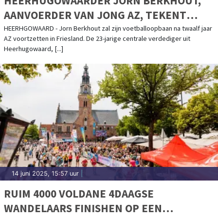
HEERHUGOWAARDER JORN BERKHOUT,
AANVOERDER VAN JONG AZ, TEKENT
VOOR DRIE JAAR BIJ SC CAMBUUR
HEERHGOWAARD - Jorn Berkhout zal zijn voetballoopbaan na twaalf jaar
AZ voortzetten in Friesland. De 23-jarige centrale verdediger uit
Heerhugowaard, [...]
14 juni 2025, 15:57 uur
|
RUIM 4000 VOLDANE 4DAAGSE
WANDELAARS FINISHEN OP EEN