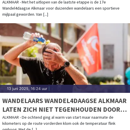
BRUISEND WAAGPLEIN
ALKMAAR - Met het uitlopen van de laatste etappe is de 17e
Wandel4daagse Alkmaar voor duizenden wandelaars een sportieve
mijlpaal geworden. Van [...]
13 juni 2025, 16:24 uur
|
WANDELAARS WANDEL4DAAGSE ALKMAAR
LATEN ZICH NIET TEGENHOUDEN DOOR
HITTE OP DERDE DAG
ALKMAAR - De ochtend ging al warm van start maar naarmate de
kilometers op de route vorderden klom ook de temperatuur flink
omhoog. Met de [...]