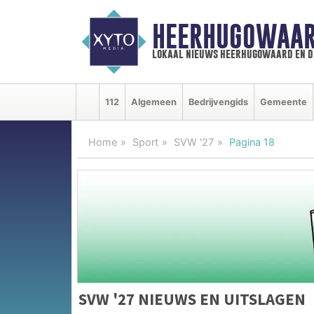
HEERHUGOWAAR
lokaal nieuws heerhugowaard en d
112
Algemeen
Bedrijvengids
Gemeente
Home
Sport
SVW '27
Pagina 18
SVW '27 NIEUWS EN UITSLAGEN