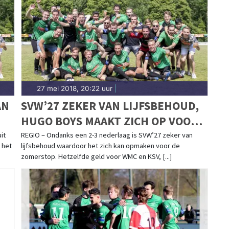
27 mei 2018, 20:22 uur
|
AN
SVW’27 ZEKER VAN LIJFSBEHOUD,
HUGO BOYS MAAKT ZICH OP VOOR
DE NACOMPETITIE
it
REGIO – Ondanks een 2-3 nederlaag is SVW’27 zeker van
j het
lijfsbehoud waardoor het zich kan opmaken voor de
zomerstop. Hetzelfde geld voor WMC en KSV, [...]