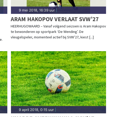
9 mei 2018, 16:39 uur
|
ARAM HAKOPOV VERLAAT SVW’27
HEERHUGOWAARD – Vanaf volgend seizoen is Aram Hakopov
te bewonderen op sportpark ‘De Wending’. De
vleugelspeler, momenteel actief bij SVW’27, kiest [...]
e.
9 april 2018, 0:15 uur
|