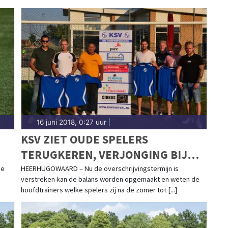
16 juni 2018, 0:27 uur
|
KSV ZIET OUDE SPELERS
TERUGKEREN, VERJONGING BIJ
SVW'27
de
HEERHUGOWAARD – Nu de overschrijvingstermijn is
verstreken kan de balans worden opgemaakt en weten de
hoofdtrainers welke spelers zij na de zomer tot [...]