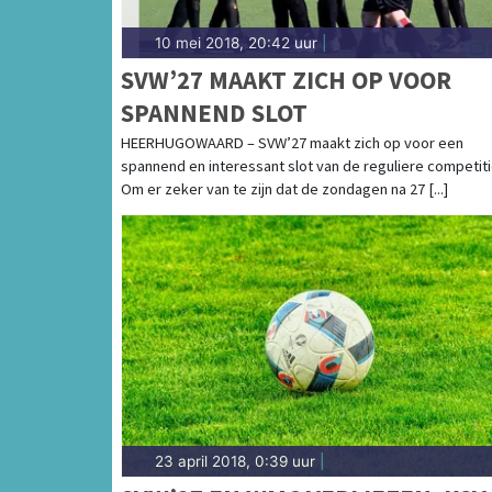
10 mei 2018, 20:42 uur
|
SVW’27 MAAKT ZICH OP VOOR
SPANNEND SLOT
HEERHUGOWAARD – SVW’27 maakt zich op voor een
spannend en interessant slot van de reguliere competiti
Om er zeker van te zijn dat de zondagen na 27 [...]
23 april 2018, 0:39 uur
|