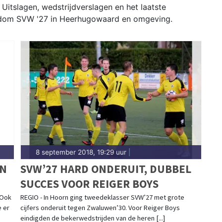
tslagen, wedstrijdverslagen en het laatste
rondom SVW '27 in Heerhugowaard en omgeving.
8 september 2018, 19:29 uur
|
EN
SVW’27 HARD ONDERUIT, DUBBEL
SUCCES VOOR REIGER BOYS
 Ook
REGIO - In Hoorn ging tweedeklasser SVW’27 met grote
e er
cijfers onderuit tegen Zwaluwen’30. Voor Reiger Boys
eindigden de bekerwedstrijden van de heren [...]