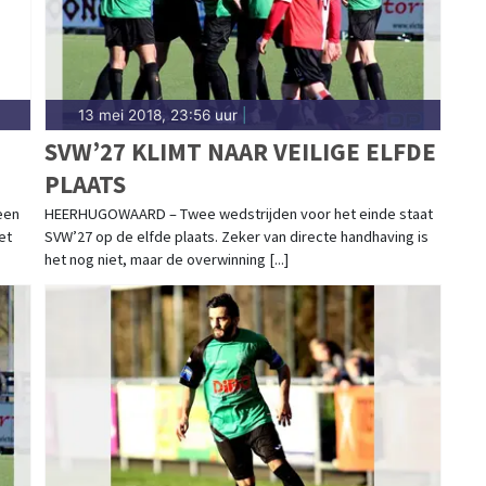
13 mei 2018, 23:56 uur
|
SVW’27 KLIMT NAAR VEILIGE ELFDE
PLAATS
een
HEERHUGOWAARD – Twee wedstrijden voor het einde staat
et
SVW’27 op de elfde plaats. Zeker van directe handhaving is
het nog niet, maar de overwinning [...]