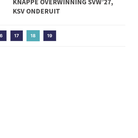
KNAPPE OVERWINNING SVW’27,
KSV ONDERUIT
16
17
18
(current)
19