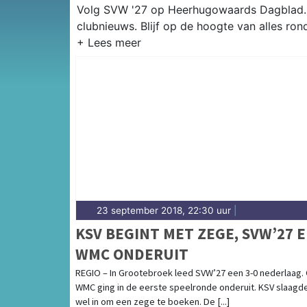
Volg SVW '27 op Heerhugowaards Dagblad. Ui
clubnieuws. Blijf op de hoogte van alles 
23 september 2018, 22:30 uur
|
KSV BEGINT MET ZEGE, SVW’27 
WMC ONDERUIT
REGIO – In Grootebroek leed SVW’27 een 3-0 nederlaag.
WMC ging in de eerste speelronde onderuit. KSV slaagd
wel in om een zege te boeken. De [...]