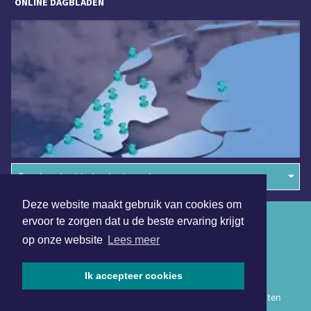
ONLINE DAGBLADEN
Overige dagbladen in de regio
Deze website maakt gebruik van cookies om
Algemene voorwaarden
ervoor te zorgen dat u de beste ervaring krijgt
op onze website
Lees meer
Disclaimer
Privacy Statement
Ik accepteer cookies
Copyright (c) 2026 | Heerhugowaardsdagblad.nl - Alle rechten
voorbehouden