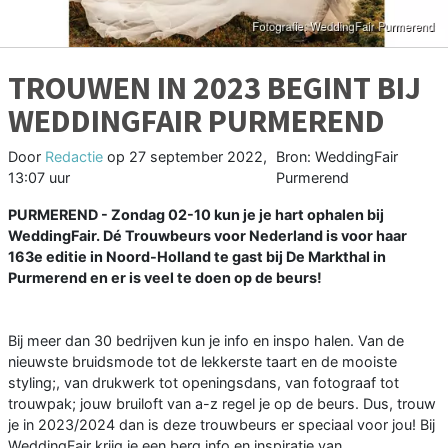
TROUWEN IN 2023 BEGINT BIJ
WEDDINGFAIR PURMEREND
Door
Redactie
op
27 september 2022,
Bron: WeddingFair
13:07 uur
Purmerend
PURMEREND - Zondag 02-10 kun je je hart ophalen bij
WeddingFair. Dé Trouwbeurs voor Nederland is voor haar
163e editie in Noord-Holland te gast bij De Markthal in
Purmerend en er is veel te doen op de beurs!
Bij meer dan 30 bedrijven kun je info en inspo halen. Van de
nieuwste bruidsmode tot de lekkerste taart en de mooiste
styling;, van drukwerk tot openingsdans, van fotograaf tot
trouwpak; jouw bruiloft van a-z regel je op de beurs. Dus, trouw
je in 2023/2024 dan is deze trouwbeurs er speciaal voor jou! Bij
WeddingFair krijg je een berg info en inspiratie van