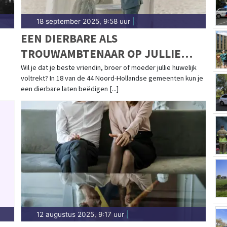
18 september 2025, 9:58 uur
|
EEN DIERBARE ALS
TROUWAMBTENAAR OP JULLIE
BRUILOFT? DIT KAN IN 18 VAN DE
Wil je dat je beste vriendin, broer of moeder jullie huwelijk
voltrekt? In 18 van de 44 Noord-Hollandse gemeenten kun je
IE
44 NOORD-HOLLANDSE
een dierbare laten beëdigen [...]
GEMEENTEN
12 augustus 2025, 9:17 uur
|