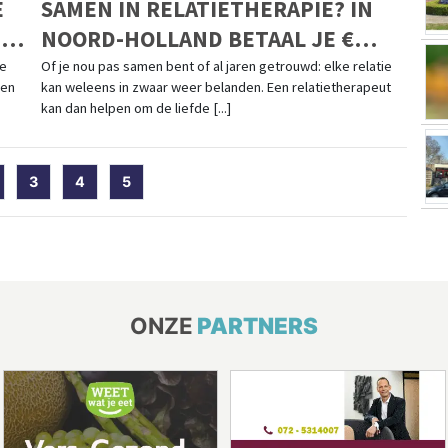
E
SAMEN IN RELATIETHERAPIE? IN
EN
NOORD-HOLLAND BETAAL JE €
143,98 PER UUR
te
Of je nou pas samen bent of al jaren getrouwd: elke relatie
len
kan weleens in zwaar weer belanden. Een relatietherapeut
kan dan helpen om de liefde [...]
t)
3
4
5
ONZE
PARTNERS