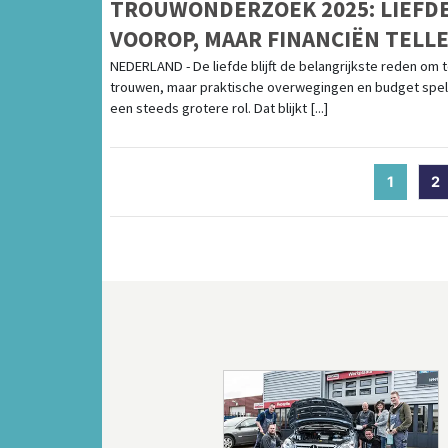
TROUWONDERZOEK 2025: LIEFD
VOOROP, MAAR FINANCIËN TELL
MEE
NEDERLAND - De liefde blijft de belangrijkste reden om 
trouwen, maar praktische overwegingen en budget spe
een steeds grotere rol. Dat blijkt [...]
1
(curren
2