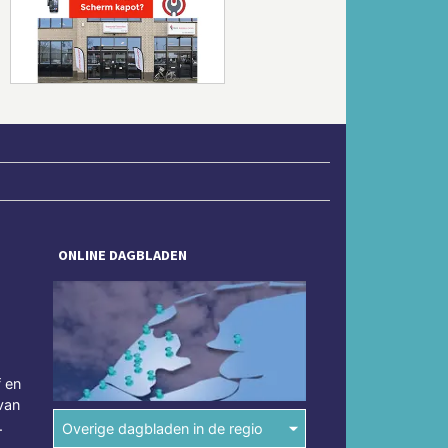
Volgende
ONLINE DAGBLADEN
f en
van
.
Overige dagbladen in de regio