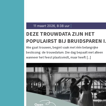
11 maart 2026, 8:38 uur
|
DEZE TROUWDATA ZIJN HET
POPULAIRST BIJ BRUIDSPAREN I
2026, 2027 EN 2028
Wie gaat trouwen, begint vaak met één belangrijke
beslissing: de trouwdatum. Die dag bepaalt niet alleen
wanneer het feest plaatsvindt, maar heeft [...]