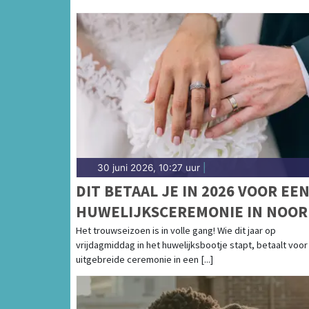
30 juni 2026, 10:27 uur
|
DIT BETAAL JE IN 2026 VOOR EE
HUWELIJKSCEREMONIE IN NOOR
HOLLAND
Het trouwseizoen is in volle gang! Wie dit jaar op
vrijdagmiddag in het huwelijksbootje stapt, betaalt voor
uitgebreide ceremonie in een [...]