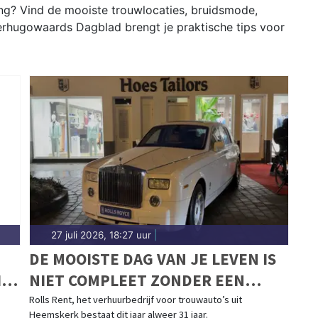
g? Vind de mooiste trouwlocaties, bruidsmode,
Heerhugowaards Dagblad brengt je praktische tips voor
27 juli 2026, 18:27 uur
|
DE MOOISTE DAG VAN JE LEVEN IS
IN
NIET COMPLEET ZONDER EEN
MOOIE TROUWAUTO
Rolls Rent, het verhuurbedrijf voor trouwauto’s uit
Heemskerk bestaat dit jaar alweer 31 jaar.