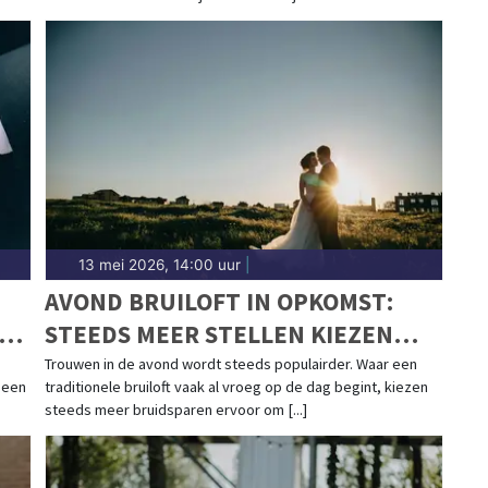
13 mei 2026, 14:00 uur
|
N
AVOND BRUILOFT IN OPKOMST:
D-
STEEDS MEER STELLEN KIEZEN
VOOR EEN CEREMONIE BIJ
Trouwen in de avond wordt steeds populairder. Waar een
 een
traditionele bruiloft vaak al vroeg op de dag begint, kiezen
ZONSONDERGANG
steeds meer bruidsparen ervoor om [...]