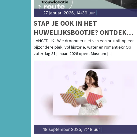
27 januari 2026, 14:39 uur
|
STAP JE OOK IN HET
HUWELIJKSBOOTJE? ONTDEK
MUSEUM BROEKERVEILING
LANGEDIJK - Wie droomt er niet van een bruiloft op een
bijzondere plek, vol historie, water en romantiek? Op
TIJDENS DE OPEN TROUWLOCAT
zaterdag 31 januari 2026 opent Museum [...]
ROUTE OP 31 JANUARI 2026
18 september 2025, 7:48 uur
|