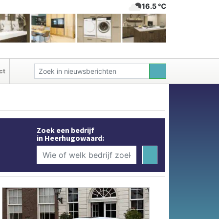
16.5 ℃
ct
Zoek een bedrijf
in Heerhugowaard: