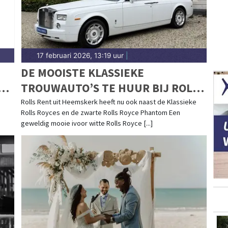
17 februari 2026, 13:19 uur
|
DE MOOISTE KLASSIEKE
N
TROUWAUTO’S TE HUUR BIJ ROLLS
RENT
Rolls Rent uit Heemskerk heeft nu ook naast de Klassieke
Rolls Royces en de zwarte Rolls Royce Phantom Een
geweldig mooie ivoor witte Rolls Royce [...]