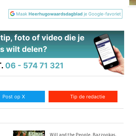
Maak
Heerhugowaardsdagblad
je Google-favoriet
ip, foto of video die je
s wilt delen?
.
06 - 574 71 321
Post op X
Tip de redactie
Will and the People, Bazzookas,