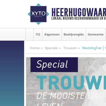
HEERHUGOWAAR
lokaal nieuws heerhugowaard en d
112
Algemeen
Bedrijvengids
Gemeente
Home
Specials
Trouwen
WeddingFair | 