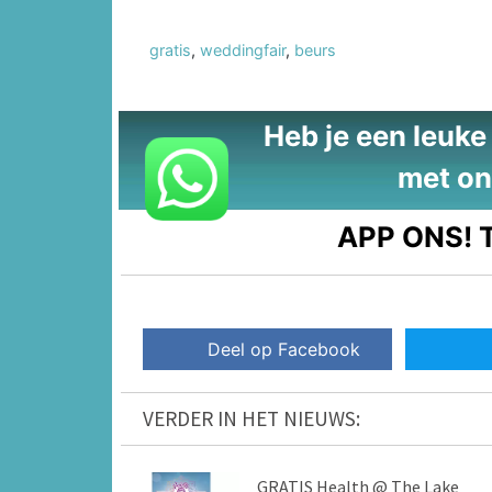
gratis
,
weddingfair
,
beurs
Heb je een leuke t
met on
APP ONS!
T
Deel op Facebook
VERDER IN HET NIEUWS:
GRATIS Health @ The Lake