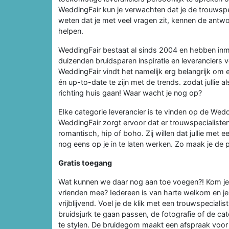
WeddingFair kun je verwachten dat je de trouwspeci
weten dat je met veel vragen zit, kennen de ant
helpen.
WeddingFair bestaat al sinds 2004 en hebben in
duizenden bruidsparen inspiratie en leveranciers
WeddingFair vindt het namelijk erg belangrijk om e
én up-to-date te zijn met de trends. zodat jullie 
richting huis gaan! Waar wacht je nog op?
Elke categorie leverancier is te vinden op de Wedd
WeddingFair zorgt ervoor dat er trouwspecialisten 
romantisch, hip of boho. Zij willen dat jullie met
nog eens op je in te laten werken. Zo maak je de 
Gratis toegang
Wat kunnen we daar nog aan toe voegen?! Kom je 
vrienden mee? Iedereen is van harte welkom en je h
vrijblijvend. Voel je de klik met een trouwspecial
bruidsjurk te gaan passen, de fotografie of de ca
te stylen. De bruidegom maakt een afspraak voor