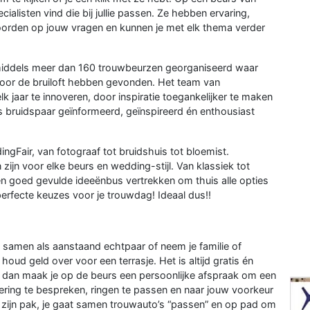
alisten vind die bij jullie passen. Ze hebben ervaring,
woorden op jouw vragen en kunnen je met elk thema verder
middels meer dan 160 trouwbeurzen georganiseerd waar
 voor de bruiloft hebben gevonden. Het team van
lk jaar te innoveren, door inspiratie toegankelijker te maken
als bruidspaar geïnformeerd, geïnspireerd én enthousiast
ingFair, van fotograaf tot bruidshuis tot bloemist.
zijn voor elke beurs en wedding-stijl. Van klassiek tot
 een goed gevulde ideeënbus vertrekken om thuis alle opties
perfecte keuzes voor je trouwdag! Ideaal dus!!
samen als aanstaand echtpaar of neem je familie of
oud geld over voor een terrasje. Het is altijd gratis én
ist dan maak je op de beurs een persoonlijke afspraak om een
tering te bespreken, ringen te passen en naar jouw voorkeur
 zijn pak, je gaat samen trouwauto’s “passen” en op pad om