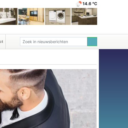
14.6 ℃
ct