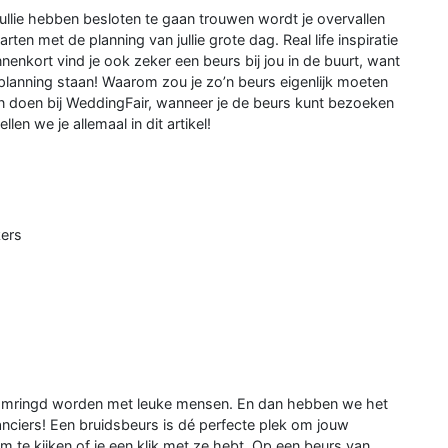
ullie hebben besloten te gaan trouwen wordt je overvallen
ten met de planning van jullie grote dag. Real life inspiratie
enkort vind je ook zeker een beurs bij jou in de buurt, want
planning staan! Waarom zou je zo’n beurs eigenlijk moeten
n doen bij WeddingFair, wanneer je de beurs kunt bezoeken
len we je allemaal in dit artikel!
kers
ag omringd worden met leuke mensen. En dan hebben we het
ranciers! Een bruidsbeurs is dé perfecte plek om jouw
m te kijken of je een klik met ze hebt. Op een beurs van