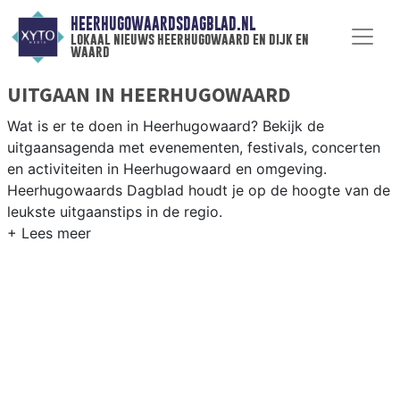
HEERHUGOWAARDSDAGBLAD.NL
lokaal nieuws heerhugowaard en dijk en
waard
UITGAAN IN HEERHUGOWAARD
Wat is er te doen in Heerhugowaard? Bekijk de
uitgaansagenda met evenementen, festivals, concerten
en activiteiten in Heerhugowaard en omgeving.
Heerhugowaards Dagblad houdt je op de hoogte van de
leukste uitgaanstips in de regio.
EVENEMENTEN HEERHUGOWAARD
Van markten en culturele evenementen tot
muziekfestivals en culinaire events - ontdek het
complete uitgaansaanbod op
heerhugowaardsdagblad.nl.