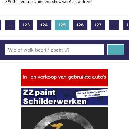
de Pettemerstraat, met een show van Gallowstreet.
...
123
124
125
(current)
126
127
...
1