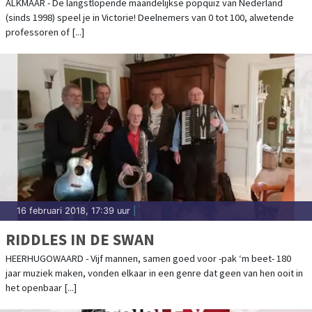
ALKMAAR - De langstlopende maandelijkse popquiz van Nederland
(sinds 1998) speel je in Victorie! Deelnemers van 0 tot 100, alwetende
professoren of [...]
16 februari 2018, 17:39 uur
|
RIDDLES IN DE SWAN
HEERHUGOWAARD - Vijf mannen, samen goed voor -pak ‘m beet- 180
jaar muziek maken, vonden elkaar in een genre dat geen van hen ooit in
het openbaar [...]