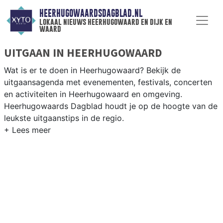
HEERHUGOWAARDSDAGBLAD.NL
lokaal nieuws heerhugowaard en dijk en
waard
UITGAAN IN HEERHUGOWAARD
Wat is er te doen in Heerhugowaard? Bekijk de
uitgaansagenda met evenementen, festivals, concerten
en activiteiten in Heerhugowaard en omgeving.
Heerhugowaards Dagblad houdt je op de hoogte van de
leukste uitgaanstips in de regio.
EVENEMENTEN HEERHUGOWAARD
Van markten en culturele evenementen tot
muziekfestivals en culinaire events - ontdek het
complete uitgaansaanbod op
heerhugowaardsdagblad.nl.