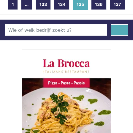
1
...
133
134
135
(current)
136
137