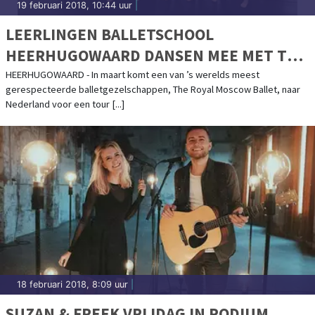
19 februari 2018, 10:44 uur
|
LEERLINGEN BALLETSCHOOL
HEERHUGOWAARD DANSEN MEE MET THE
ROYAL MOSCOW BALLET IN COOL
HEERHUGOWAARD - In maart komt een van ’s werelds meest
gerespecteerde balletgezelschappen, The Royal Moscow Ballet, naar
Nederland voor een tour [...]
18 februari 2018, 8:09 uur
|
SUZAN & FREEK VRIJDAG IN PODIUM