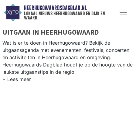
HEERHUGOWAARDSDAGBLAD.NL
lokaal nieuws heerhugowaard en dijk en
waard
UITGAAN IN HEERHUGOWAARD
Wat is er te doen in Heerhugowaard? Bekijk de
uitgaansagenda met evenementen, festivals, concerten
en activiteiten in Heerhugowaard en omgeving.
Heerhugowaards Dagblad houdt je op de hoogte van de
leukste uitgaanstips in de regio.
EVENEMENTEN HEERHUGOWAARD
Van markten en culturele evenementen tot
muziekfestivals en culinaire events - ontdek het
complete uitgaansaanbod op
heerhugowaardsdagblad.nl.