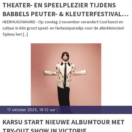
THEATER- EN SPEELPLEZIER TIJDENS
BABBELS PEUTER- & KLEUTERFESTIVAL
BIJ COOL
HEERHUGOWAARD - Op zondag 2 november verandert Cool kunst en
cultuur in één groot speel- en fantasieparadijs voor de allerkleinsten!
Tijdens het [...]
17 oktober 2025, 16:12 uur
|
KARSU START NIEUWE ALBUMTOUR MET
TRY-OUT SHOW IN VICTORIE