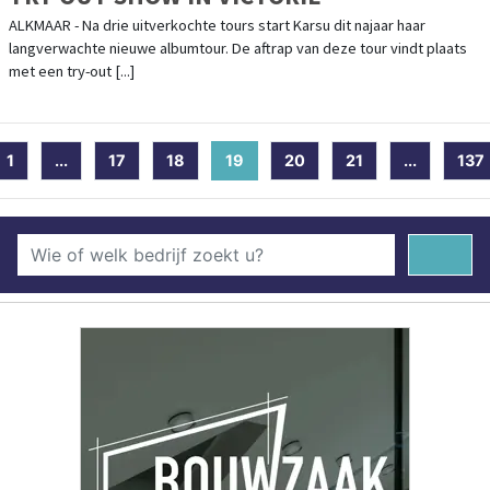
ALKMAAR - Na drie uitverkochte tours start Karsu dit najaar haar
langverwachte nieuwe albumtour. De aftrap van deze tour vindt plaats
met een try-out [...]
1
...
17
18
19
(current)
20
21
...
137