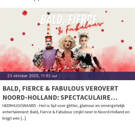
23 oktober 2025, 11:52 uur
|
BALD, FIERCE & FABULOUS VEROVERT
NOORD-HOLLAND: SPECTACULAIRE
DRAGSHOW KRIJGT VAST THUIS IN FG
HEERHUGOWAARD - Het is tijd voor glitter, glamour en onvergetelijk
entertainment: Bald, Fierce & Fabulous strijkt neer in Noord-Holland en
LIVE
krijgt een [...]