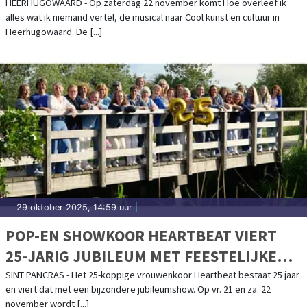
HEERHUGOWAARD - Op zaterdag 22 november komt Hoe overleef ik
alles wat ik niemand vertel, de musical naar Cool kunst en cultuur in
Heerhugowaard. De [...]
29 oktober 2025, 14:59 uur
|
POP-EN SHOWKOOR HEARTBEAT VIERT
25-JARIG JUBILEUM MET FEESTELIJKE
SHOW “MELODIES & MEMORIES”
SINT PANCRAS - Het 25-koppige vrouwenkoor Heartbeat bestaat 25 jaar
en viert dat met een bijzondere jubileumshow. Op vr. 21 en za. 22
november wordt [...]