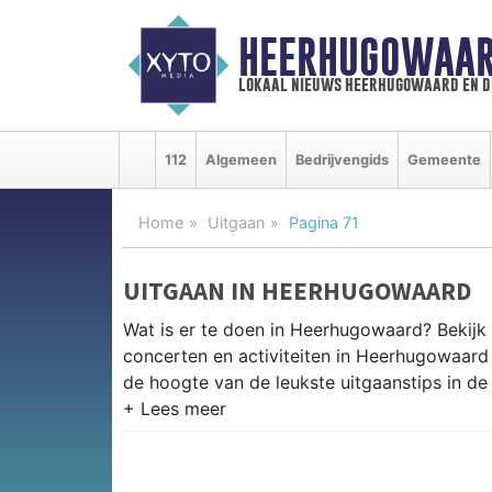
HEERHUGOWAAR
lokaal nieuws heerhugowaard en d
112
Algemeen
Bedrijvengids
Gemeente
Home
Uitgaan
Pagina 71
UITGAAN IN HEERHUGOWAARD
Wat is er te doen in Heerhugowaard? Bekijk
concerten en activiteiten in Heerhugowaar
de hoogte van de leukste uitgaanstips in de 
EVENEMENTEN HEERHUGOWAA
Van markten en culturele evenementen tot mu