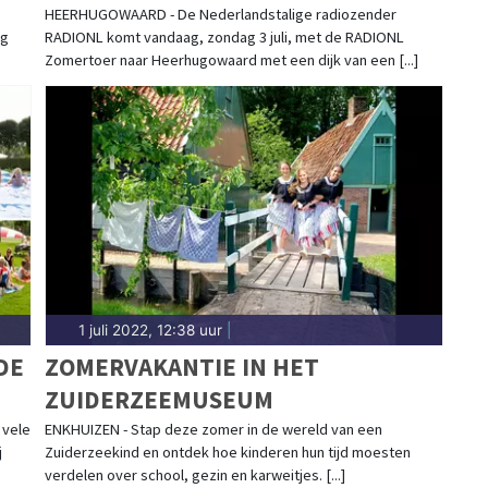
ID
UUR MET O.A MART HOOGKAMER,
HEERHUGOWAARD - De Nederlandstalige radiozender
ig
RADIONL komt vandaag, zondag 3 juli, met de RADIONL
FRANS BAUER, JAN SMIT EN NOG
Zomertoer naar Heerhugowaard met een dijk van een [...]
VEEL MEER, PENDELBUS RIJDT
VANAF STATION
1 juli 2022, 12:38 uur
|
DE
ZOMERVAKANTIE IN HET
ZUIDERZEEMUSEUM
 vele
ENKHUIZEN - Stap deze zomer in de wereld van een
j
Zuiderzeekind en ontdek hoe kinderen hun tijd moesten
verdelen over school, gezin en karweitjes. [...]