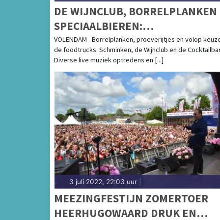
DE WIJNCLUB, BORRELPLANKEN
SPECIAALBIEREN:
FOODTRUCKFESTIVAL HOPPAAA!
VOLENDAM - Borrelplanken, proeverijtjes en volop keuze
de foodtrucks. Schminken, de Wijnclub en de Cocktailbar
STRIJKT NEER IN VOLENDAM!
Diverse live muziek optredens en [...]
3 juli 2022, 22:03 uur
|
MEEZINGFESTIJN ZOMERTOER
HEERHUGOWAARD DRUK EN