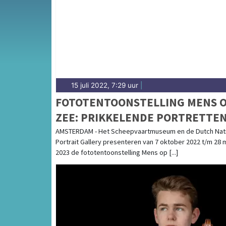
complete uitgaansaanbod op heerhugowaard
15 juli 2022, 7:29 uur
|
FOTOTENTOONSTELLING MENS 
ZEE: PRIKKELENDE PORTRETTE
EN VERHALEN
AMSTERDAM - Het Scheepvaartmuseum en de Dutch Nati
Portrait Gallery presenteren van 7 oktober 2022 t/m 28 
2023 de fototentoonstelling Mens op [...]