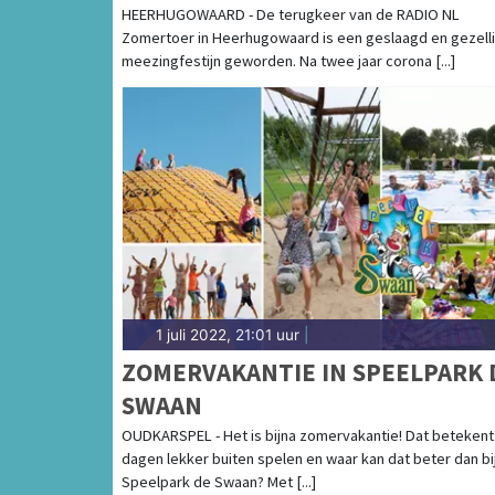
GEZELLIG ONDANKS AFWEZIGHE
HEERHUGOWAARD - De terugkeer van de RADIO NL
Zomertoer in Heerhugowaard is een geslaagd en gezell
MART HOOGKAMER
meezingfestijn geworden. Na twee jaar corona [...]
1 juli 2022, 21:01 uur
|
ZOMERVAKANTIE IN SPEELPARK 
SWAAN
OUDKARSPEL - Het is bijna zomervakantie! Dat betekent
dagen lekker buiten spelen en waar kan dat beter dan bi
Speelpark de Swaan? Met [...]