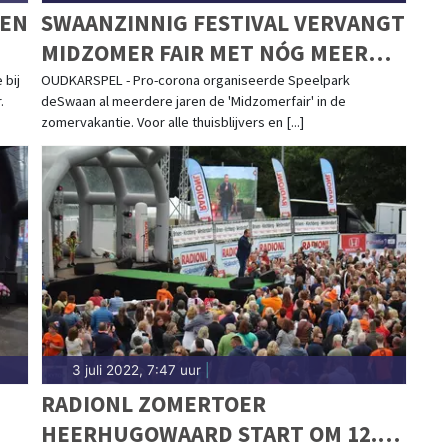
 EN
SWAANZINNIG FESTIVAL VERVANGT
MIDZOMER FAIR MET NÓG MEER
SPEELPLEZIER VOOR DE HELE
 bij
OUDKARSPEL - Pro-corona organiseerde Speelpark
.
deSwaan al meerdere jaren de 'Midzomerfair' in de
FAMILIE
zomervakantie. Voor alle thuisblijvers en [...]
3 juli 2022, 7:47 uur
|
RADIONL ZOMERTOER
HEERHUGOWAARD START OM 12.00