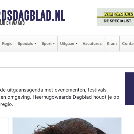
DSDAGBLAD.NL
ijk en waard
Regio
Specials
Sport
Uitgaan
Vacatures
Krant
Conta
 de uitgaansagenda met evenementen, festivals,
d en omgeving. Heerhugowaards Dagblad houdt je op
regio.
RD
ziekfestivals en culinaire events - ontdek het