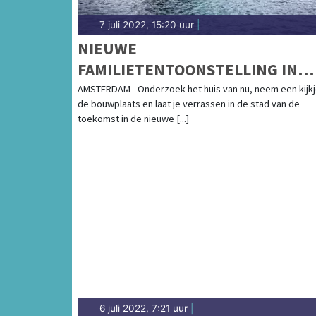
7 juli 2022, 15:20 uur
|
NIEUWE
FAMILIETENTOONSTELLING IN
NEMO SCIENCE MUSEUM: WAT E
AMSTERDAM - Onderzoek het huis van nu, neem een kijk
de bouwplaats en laat je verrassen in de stad van de
GEBOUW!
toekomst in de nieuwe [...]
6 juli 2022, 7:21 uur
|