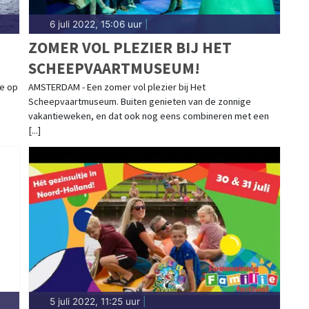
6 juli 2022, 15:06 uur
|
ZOMER VOL PLEZIER BIJ HET
SCHEEPVAARTMUSEUM!
EN
je op
AMSTERDAM - Een zomer vol plezier bij Het
Scheepvaartmuseum. Buiten genieten van de zonnige
vakantieweken, en dat ook nog eens combineren met een
[...]
5 juli 2022, 11:25 uur
|