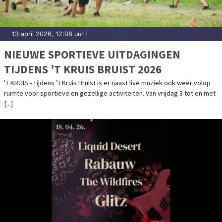
13 april 2026, 12:08 uur
|
NIEUWE SPORTIEVE UITDAGINGEN
TIJDENS ’T KRUIS BRUIST 2026
'T KRUIS - Tijdens ’t Kruis Bruist is er naast live muziek ook weer volop
ruimte voor sportieve en gezellige activiteiten. Van vrijdag 3 tot en met
[...]