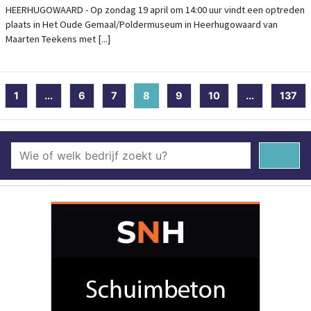
GEMAAL/POLDERMUSEUM
HEERHUGOWAARD - Op zondag 19 april om 14:00 uur vindt een optreden
plaats in Het Oude Gemaal/Poldermuseum in Heerhugowaard van
Maarten Teekens met [...]
1
...
6
7
8
(current)
9
10
...
137