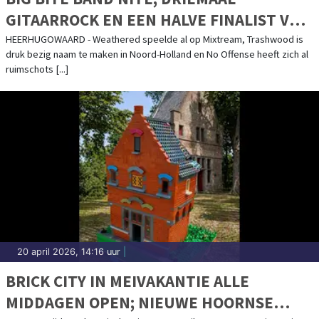
GITAARROCK EN EEN HALVE FINALIST VAN
THE VOICE IN KOMPLEKS
HEERHUGOWAARD - Weathered speelde al op Mixtream, Trashwood is
druk bezig naam te maken in Noord-Holland en No Offense heeft zich al
ruimschots [...]
20 april 2026, 14:16 uur
|
BRICK CITY IN MEIVAKANTIE ALLE
MIDDAGEN OPEN; NIEUWE HOORNSE