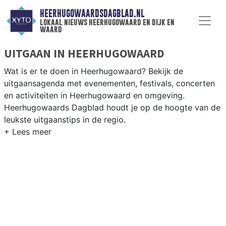
HEERHUGOWAARDSDAGBLAD.NL
lokaal nieuws heerhugowaard en dijk en
waard
UITGAAN IN HEERHUGOWAARD
Wat is er te doen in Heerhugowaard? Bekijk de
uitgaansagenda met evenementen, festivals, concerten
en activiteiten in Heerhugowaard en omgeving.
Heerhugowaards Dagblad houdt je op de hoogte van de
leukste uitgaanstips in de regio.
EVENEMENTEN HEERHUGOWAARD
Van markten en culturele evenementen tot
muziekfestivals en culinaire events - ontdek het
complete uitgaansaanbod op
heerhugowaardsdagblad.nl.