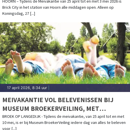
GEBOUWEN VAN LEGO
HOORN – Tijdens de Meivakantie van 25 april tot en met 3 mei 2026 is
Brick City in het station van Hoorn alle middagen open. Alleen op
Koningsdag, 27 [...]
17 april 2026, 8:34 uur
|
MEIVAKANTIE VOL BELEVENISSEN BIJ
MUSEUM BROEKERVEILING, MET
BIJZONDERE VOGELEXCURSIES DOOR HET
BROEK OP LANGEDIJK - Tijdens de meivakantie, van 25 april tot en met
10 mei, is er bij Museum BroekerVeiling iedere dag van alles te beleven
OOSTERDELGEBIED
voor [...]