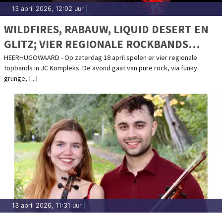
13 april 2026, 12:02 uur
|
WILDFIRES, RABAUW, LIQUID DESERT EN
GLITZ; VIER REGIONALE ROCKBANDS
NAAR KOMPLEKS
HEERHUGOWAARD - Op zaterdag 18 april spelen er vier regionale
topbands in JC Kompleks. De avond gaat van pure rock, via funky
grunge, [...]
13 april 2026, 11:31 uur
|