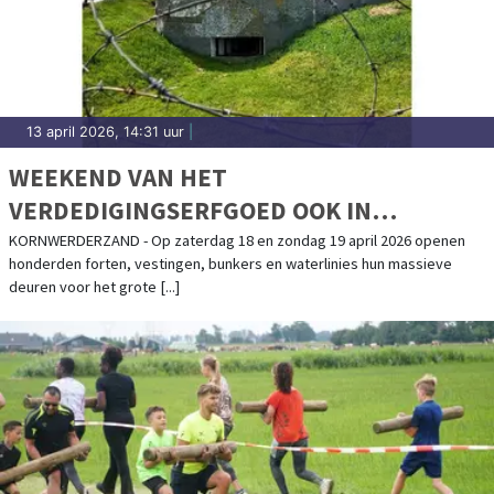
13 april 2026, 14:31 uur
|
WEEKEND VAN HET
VERDEDIGINGSERFGOED OOK IN
KAZEMATTENMUSEUM
KORNWERDERZAND - Op zaterdag 18 en zondag 19 april 2026 openen
honderden forten, vestingen, bunkers en waterlinies hun massieve
deuren voor het grote [...]