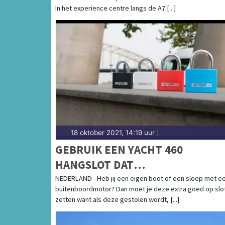
In het experience centre langs de A7 [...]
18 oktober 2021, 14:19 uur
|
GEBRUIK EEN YACHT 460
HANGSLOT DAT
ZEEWATERBESTENDIG IS OM JE
NEDERLAND - Heb jij een eigen boot of een sloep met e
buitenboordmotor? Dan moet je deze extra goed op slo
BUITENBOORDMOTOR OPTIMAAL
zetten want als deze gestolen wordt, [...]
TE BEVEILIGEN