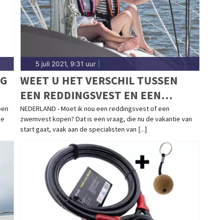
5 juli 2021, 9:31 uur
|
NG
WEET U HET VERSCHIL TUSSEN
EEN REDDINGSVEST EN EEN
ZWEMVEST?
ben
NEDERLAND - Moet ik nou een reddingsvest of een
me
zwemvest kopen? Dat is een vraag, die nu de vakantie van
start gaat, vaak aan de specialisten van [...]