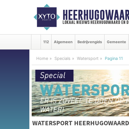
HEERHUGOWAAR
lokaal nieuws heerhugowaard en d
112
Algemeen
Bedrijvengids
Gemeente
Home
Specials
Watersport
Pagina 11
WATERSPORT HEERHUGOWAARD