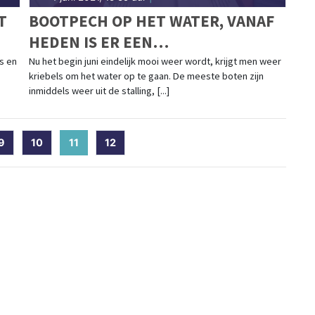
T
BOOTPECH OP HET WATER, VANAF
HEDEN IS ER EEN
TOTAALOPLOSSING
s en
Nu het begin juni eindelijk mooi weer wordt, krijgt men weer
kriebels om het water op te gaan. De meeste boten zijn
inmiddels weer uit de stalling, [...]
9
10
11
(current)
12