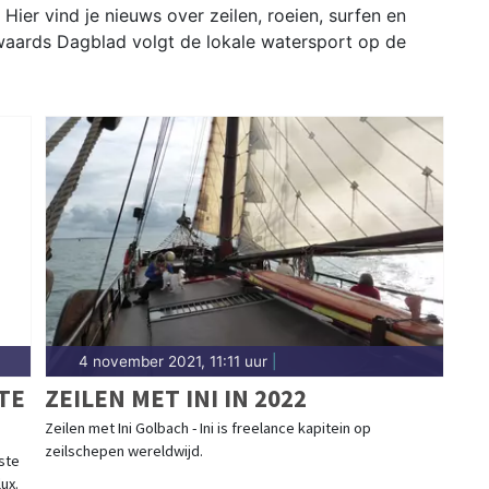
er vind je nieuws over zeilen, roeien, surfen en
waards Dagblad volgt de lokale watersport op de
4 november 2021, 11:11 uur
|
TE
ZEILEN MET INI IN 2022
Zeilen met Ini Golbach - Ini is freelance kapitein op
zeilschepen wereldwijd.
ste
ux.