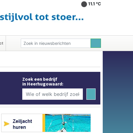
11.1 ℃
ct
Zoek een bedrijf
in Heerhugowaard: