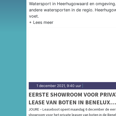
Watersport in Heerhugowaard en omgeving. Hi
andere watersporten in de regio. Heerhugo
voet.
1 december 2021, 9:40 uur
|
EERSTE SHOWROOM VOOR PRIVA
LEASE VAN BOTEN IN BENELUX
GEOPEND
JOURE – Leaseboot opent maandag 6 december de eer
showroom voor het private leasen van boten in de Benel