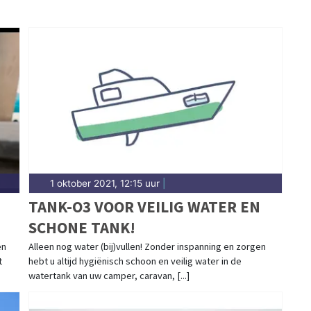
1 oktober 2021, 12:15 uur
|
TANK-O3 VOOR VEILIG WATER EN
SCHONE TANK!
en
Alleen nog water (bij)vullen! Zonder inspanning en zorgen
t
hebt u altijd hygiënisch schoon en veilig water in de
watertank van uw camper, caravan, [...]