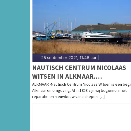
25 september 2021, 11:46 uur
|
NAUTISCH CENTRUM NICOLAAS
WITSEN IN ALKMAAR.
TOTAALPAKKET VOOR DE
ALKMAAR -Nautisch Centrum Nicolaas Witsen is een begri
Alkmaar en omgeving. Al in 1853 zijn wij begonnen met
WATERSPORT.
reparatie en nieuwbouw van schepen. [...]