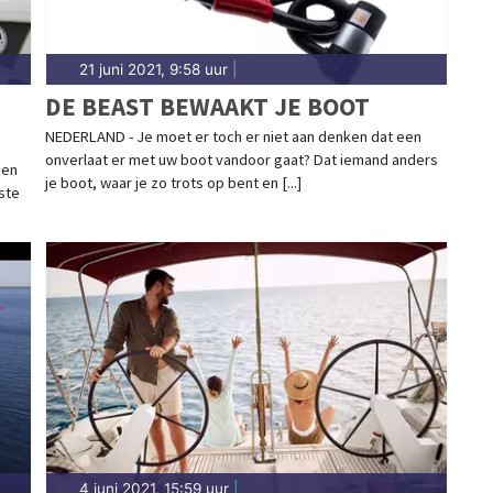
21 juni 2021, 9:58 uur
|
DE BEAST BEWAAKT JE BOOT
NEDERLAND - Je moet er toch er niet aan denken dat een
onverlaat er met uw boot vandoor gaat? Dat iemand anders
 en
je boot, waar je zo trots op bent en [...]
ste
4 juni 2021, 15:59 uur
|