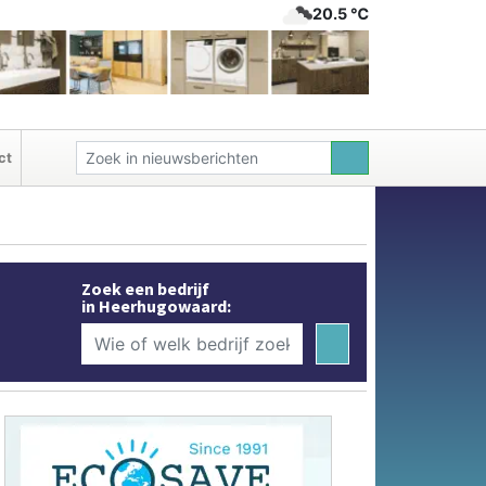
20.5 ℃
ct
Zoek een bedrijf
in Heerhugowaard: