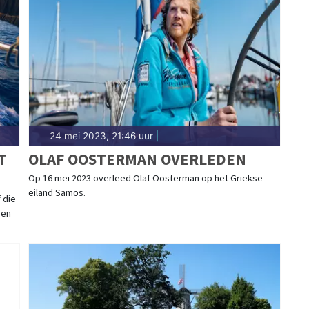
24 mei 2023, 21:46 uur
|
T
OLAF OOSTERMAN OVERLEDEN
Op 16 mei 2023 overleed Olaf Oosterman op het Griekse
eiland Samos.
 die
een