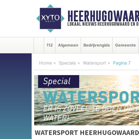
HEERHUGOWAAR
lokaal nieuws heerhugowaard en d
112
Algemeen
Bedrijvengids
Gemeente
Home
Specials
Watersport
Pagina 7
WATERSPORT HEERHUGOWAARD