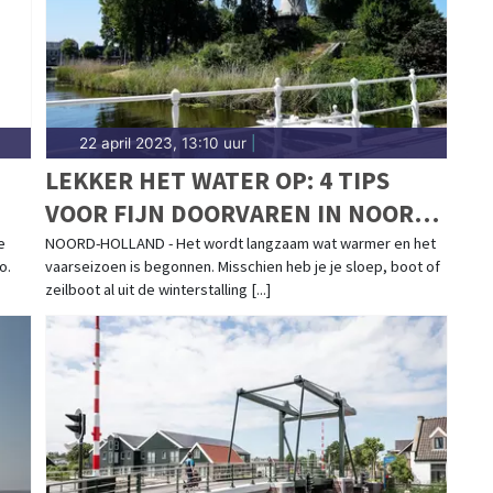
22 april 2023, 13:10 uur
|
LEKKER HET WATER OP: 4 TIPS
VOOR FIJN DOORVAREN IN NOORD-
HOLLAND
e
NOORD-HOLLAND - Het wordt langzaam wat warmer en het
o.
vaarseizoen is begonnen. Misschien heb je je sloep, boot of
zeilboot al uit de winterstalling [...]