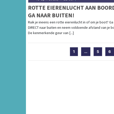
ROTTE EIERENLUCHT AAN BOOR
GA NAAR BUITEN!
Ruik je ineens een rotte eierenlucht in of om je boot? Ga
DIRECT naar buiten en neem voldoende afstand van je b
De kenmerkende geur van [...]
1
...
5
6