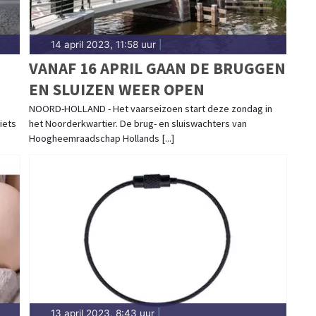
14 april 2023, 11:58 uur
|
VANAF 16 APRIL GAAN DE BRUGGEN
EN SLUIZEN WEER OPEN
NOORD-HOLLAND - Het vaarseizoen start deze zondag in
iets
het Noorderkwartier. De brug- en sluiswachters van
Hoogheemraadschap Hollands [...]
13 april 2023, 8:43 uur
|