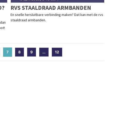
D?
RVS STAALDRAAD ARMBANDEN
En snelle hersluitbare verbinding maken? Dat kan met de rvs
staaldraad armbanden.
 dan
oot!
7
(current)
8
9
...
12