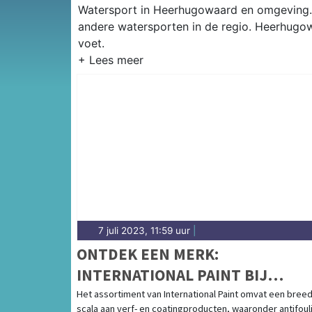
Watersport in Heerhugowaard en omgeving. Hi
andere watersporten in de regio. Heerhugo
voet.
7 juli 2023, 11:59 uur
|
ONTDEK EEN MERK:
INTERNATIONAL PAINT BIJ
MARINEDISCOUNTER.NL
Het assortiment van International Paint omvat een bree
scala aan verf- en coatingproducten, waaronder antifoul