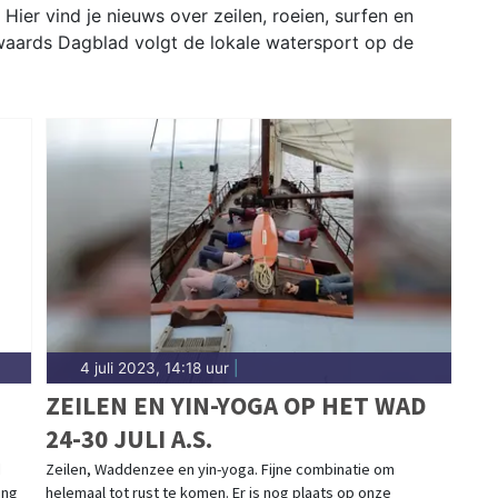
er vind je nieuws over zeilen, roeien, surfen en
waards Dagblad volgt de lokale watersport op de
4 juli 2023, 14:18 uur
|
ZEILEN EN YIN-YOGA OP HET WAD
24-30 JULI A.S.
d
Zeilen, Waddenzee en yin-yoga. Fijne combinatie om
ing
helemaal tot rust te komen. Er is nog plaats op onze