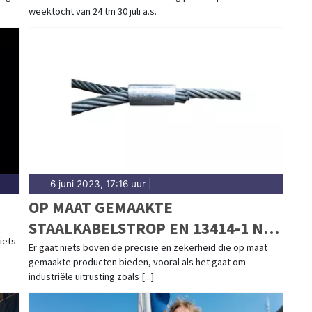
weektocht van 24 tm 30 juli a.s.
6 juni 2023, 17:16 uur
|
OP MAAT GEMAAKTE
STAALKABELSTROP EN 13414-1 NU
iets
BESCHIKBAAR BIJ
Er gaat niets boven de precisie en zekerheid die op maat
gemaakte producten bieden, vooral als het gaat om
STAALKABELSTUNTER
industriële uitrusting zoals [...]