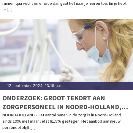
ruimen qua vocht en emotie dan gaat het naar je nieren toe. En je hebt
er [...]
12 september 2024, 13:15 uur
|
ONDERZOEK: GROOT TEKORT AAN
ZORGPERSONEEL IN NOORD-HOLLAND,
3,7 VACATURES PER WERKZOEKENDE
NOORD-HOLLAND - Het aantal banen in de zorg is in Noord-Holland
sinds 1996 met maar liefst 81,9% gestegen. Het aanbod aan nieuw
ZORGMEDEWERKER
personeel blijft [...]