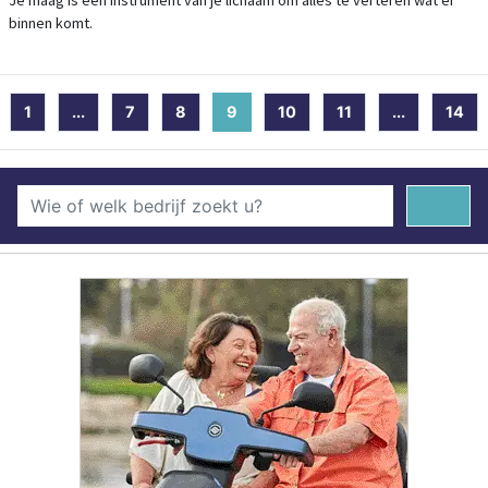
Je maag is een instrument van je lichaam om alles te verteren wat er
binnen komt.
1
...
7
8
9
(current)
10
11
...
14