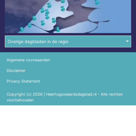
Overige dagbladen in de regio
Algemene voorwaarden
Disclaimer
Privacy Statement
Copyright (c) 2026 | Heerhugowaardsdagblad.nl - Alle rechten
voorbehouden