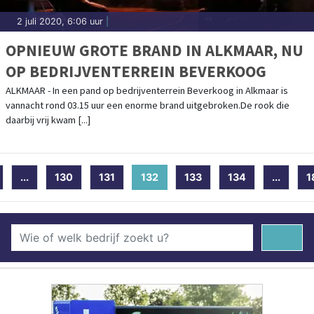
2 juli 2020, 6:06 uur
|
OPNIEUW GROTE BRAND IN ALKMAAR, NU
OP BEDRIJVENTERREIN BEVERKOOG
ALKMAAR - In een pand op bedrijventerrein Beverkoog in Alkmaar is
vannacht rond 03.15 uur een enorme brand uitgebroken.De rook die
daarbij vrij kwam [...]
...
130
131
132
(current)
133
134
...
1