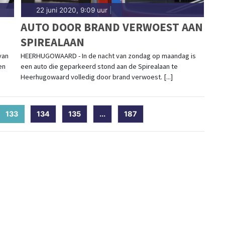
22 juni 2020, 9:09 uur
|
AUTO DOOR BRAND VERWOEST AAN
SPIREALAAN
van
HEERHUGOWAARD - In de nacht van zondag op maandag is
en
een auto die geparkeerd stond aan de Spirealaan te
Heerhugowaard volledig door brand verwoest. [...]
133
(current)
134
135
...
187