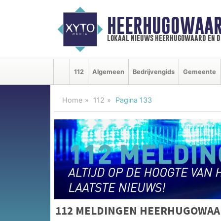
HEERHUGOWAAR
lokaal nieuws heerhugowaard en d
112
Algemeen
Bedrijvengids
Gemeente
Home
112
Pagina 133
112 MELDINGEN HEERHUGOWAA