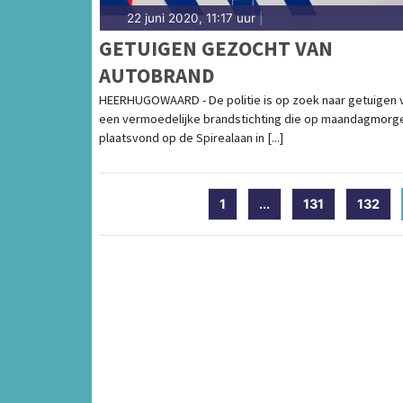
22 juni 2020, 11:17 uur
|
GETUIGEN GEZOCHT VAN
AUTOBRAND
HEERHUGOWAARD - De politie is op zoek naar getuigen 
een vermoedelijke brandstichting die op maandagmorg
plaatsvond op de Spirealaan in [...]
1
...
131
132