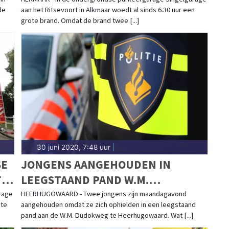
ALKMAAR GAAT NOG UREN DUREN
en vermissing in Heerhugowaard, wil je dat direct
de
aan het Ritsevoort in Alkmaar woedt al sinds 6.30 uur een
-to-date met het laatste nieuws uit Heerhugowaard.
grote brand. Omdat de brand twee [...]
RHUGOWAARD
l mogelijk weten wat er allemaal speelt in jouw
e bevlogen reporters het laatste 112 nieuws direct
r de feiten en gaan ze op zoek naar de complete
eerhugowaards Dagblad vind jij altijd direct het
io.
30 juni 2020, 7:48 uur
|
SE
JONGENS AANGEHOUDEN IN
TE
LEEGSTAAND PAND W.M.
N
DUDOKWEG
rage
HEERHUGOWAARD - Twee jongens zijn maandagavond
ote
aangehouden omdat ze zich ophielden in een leegstaand
pand aan de W.M. Dudokweg te Heerhugowaard. Wat [...]