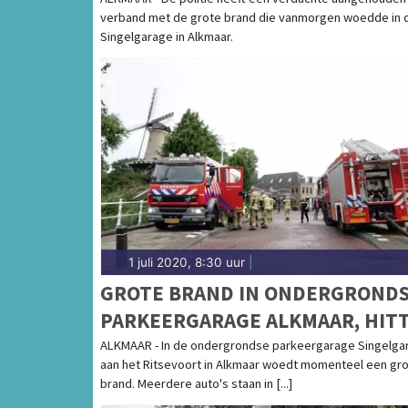
PARKEERGARAGE ALKMAAR
getuige van een misdrijf of ongeluk of bij e
verband met de grote brand die vanmorgen woedde in 
weten. Goed nieuws, want wij houden jou up
Singelgarage in Alkmaar.
COMPLETE VERHALEN 112 HEE
Als betrokken Heerhugowaarder wil je zo sne
regio. Dat snappen wij! Daarom brengen onz
bij jou thuis. Daarbij informeren ze jou ove
verhalen achter het nieuws. Op de site van H
laatste nieuws uit Heerhugowaard en de reg
1 juli 2020, 8:30 uur
|
GROTE BRAND IN ONDERGROND
PARKEERGARAGE ALKMAAR, HIT
EN ROOK BEMOEILIJKEN BLUSSE
ALKMAAR - In de ondergrondse parkeergarage Singelga
aan het Ritsevoort in Alkmaar woedt momenteel een gr
brand. Meerdere auto's staan in [...]