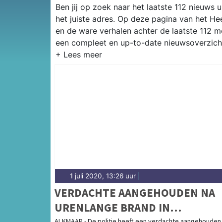
Ben jij op zoek naar het laatste 112 nieuws
het juiste adres. Op deze pagina van het H
en de ware verhalen achter de laatste 112 m
een compleet en up-to-date nieuwsoverzicht
112 MELDINGEN HEERHUGOWA
Wil je meer weten over alle 112 meldingen 
nu gaat om 112 meldingen uit de regio van d
andere 112 hulpdiensten, maakt voor ons ge
alle 112 meldingen uit Heerhugowaard en omg
prettig leesbaar nieuws voor iedereen.
LAATSTE NIEUWS HEERHUGOWA
Naast het nieuws over 112 meldingen brengen
1 juli 2020, 13:26 uur
|
Want jij wil toch ook weten wanneer en wa
VERDACHTE AANGEHOUDEN NA
Heerhugowaard plaatsvindt? En waarom de p
N242? Vanzelfsprekend wil je op de hoogte
URENLANGE BRAND IN
Heerhugowaard en overlast in bepaalde wijk
ALKMAAR - De politie heeft een verdachte aangehouden 