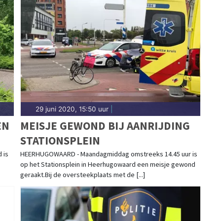
29 juni 2020, 15:50 uur
|
EN
MEISJE GEWOND BIJ AANRIJDING
STATIONSPLEIN
 is
HEERHUGOWAARD - Maandagmiddag omstreeks 14.45 uur is
op het Stationsplein in Heerhugowaard een meisje gewond
geraakt.Bij de oversteekplaats met de [...]