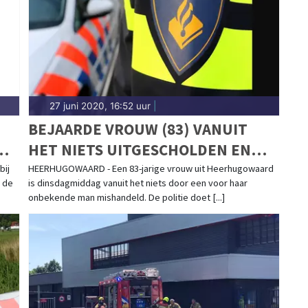
27 juni 2020, 16:52 uur
|
BEJAARDE VROUW (83) VANUIT
HET NIETS UITGESCHOLDEN EN
GESLAGEN; POLITIE ZOEKT
bij
HEERHUGOWAARD - Een 83-jarige vrouw uit Heerhugowaard
n de
is dinsdagmiddag vanuit het niets door een voor haar
GETUIGEN
onbekende man mishandeld. De politie doet [...]