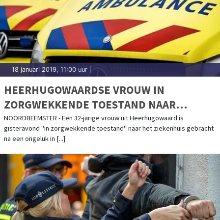
18 januari 2019, 11:00 uur
|
HEERHUGOWAARDSE VROUW IN
ZORGWEKKENDE TOESTAND NAAR
ZIEKENHUIS NA ONGELUK
NOORDBEEMSTER - Een 32-jarige vrouw uit Heerhugowaard is
gisteravond "in zorgwekkende toestand" naar het ziekenhuis gebracht
NOORDBEEMSTER
na een ongeluk in [...]