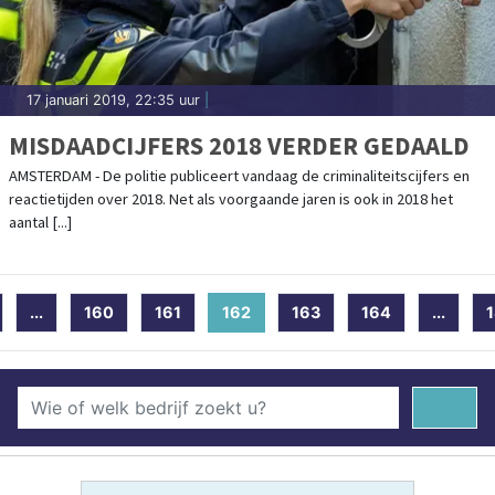
17 januari 2019, 22:35 uur
|
MISDAADCIJFERS 2018 VERDER GEDAALD
AMSTERDAM - De politie publiceert vandaag de criminaliteitscijfers en
reactietijden over 2018. Net als voorgaande jaren is ook in 2018 het
aantal [...]
...
160
161
162
(current)
163
164
...