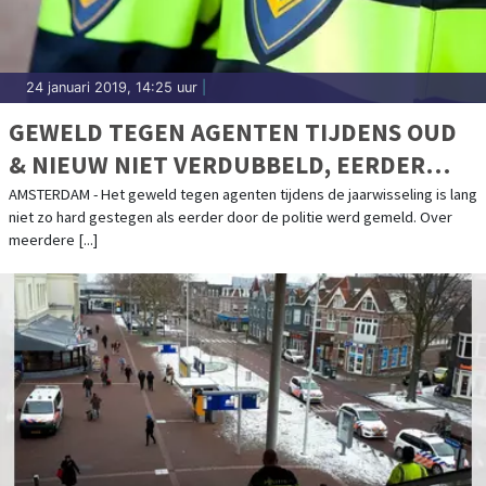
24 januari 2019, 14:25 uur
|
GEWELD TEGEN AGENTEN TIJDENS OUD
& NIEUW NIET VERDUBBELD, EERDER
VERMINDERD
AMSTERDAM - Het geweld tegen agenten tijdens de jaarwisseling is lang
niet zo hard gestegen als eerder door de politie werd gemeld. Over
meerdere [...]