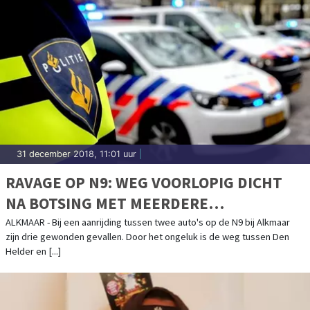
31 december 2018, 11:01 uur
|
RAVAGE OP N9: WEG VOORLOPIG DICHT
NA BOTSING MET MEERDERE
GEWONDEN(VIDEO)
ALKMAAR - Bij een aanrijding tussen twee auto's op de N9 bij Alkmaar
zijn drie gewonden gevallen. Door het ongeluk is de weg tussen Den
Helder en [...]