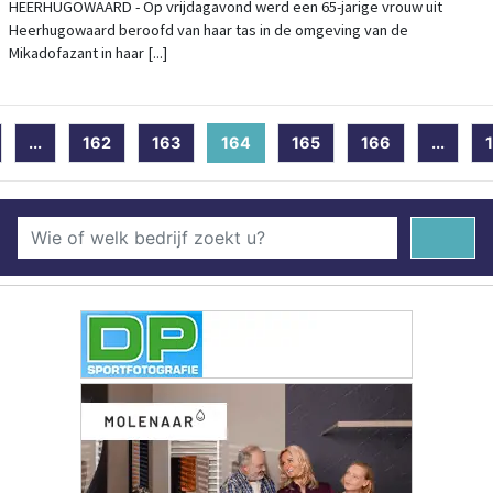
HEERHUGOWAARD - Op vrijdagavond werd een 65-jarige vrouw uit
Heerhugowaard beroofd van haar tas in de omgeving van de
Mikadofazant in haar [...]
...
162
163
164
(current)
165
166
...