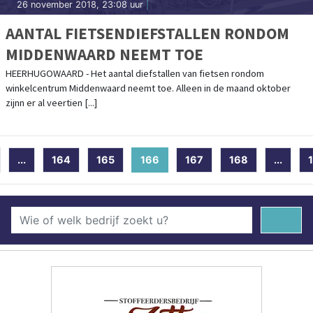
26 november 2018, 23:08 uur
|
AANTAL FIETSENDIEFSTALLEN RONDOM
MIDDENWAARD NEEMT TOE
HEERHUGOWAARD - Het aantal diefstallen van fietsen rondom
winkelcentrum Middenwaard neemt toe. Alleen in de maand oktober
zijnn er al veertien [...]
...
164
165
166
(current)
167
168
...