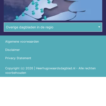
Overige dagbladen in de regio
Algemene voorwaarden
Disclaimer
Privacy Statement
Copyright (c) 2026 | Heerhugowaardsdagblad.nl - Alle rechten
voorbehouden