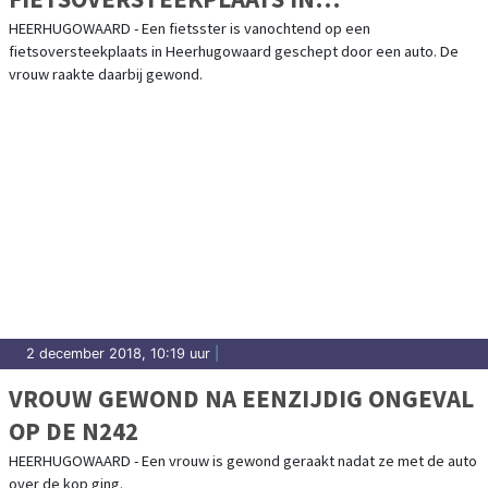
HEERHUGOWAARD.(VIDEO)
HEERHUGOWAARD - Een fietsster is vanochtend op een
fietsoversteekplaats in Heerhugowaard geschept door een auto. De
vrouw raakte daarbij gewond.
2 december 2018, 10:19 uur
|
VROUW GEWOND NA EENZIJDIG ONGEVAL
OP DE N242
HEERHUGOWAARD - Een vrouw is gewond geraakt nadat ze met de auto
over de kop ging.