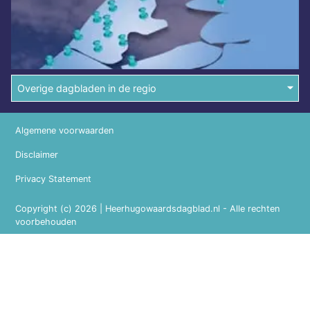
Overige dagbladen in de regio
Algemene voorwaarden
Disclaimer
Privacy Statement
Copyright (c) 2026 | Heerhugowaardsdagblad.nl - Alle rechten
voorbehouden